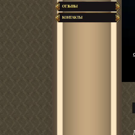
ОТЗЫВЫ
КОНТАКТЫ