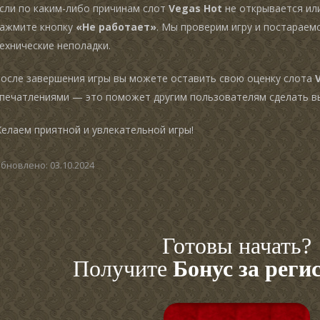
сли по каким-либо причинам слот
Vegas Hot
не открывается ил
ажмите кнопку
«Не работает»
. Мы проверим игру и постараем
ехнические неполадки.
осле завершения игры вы можете оставить свою оценку слота
печатлениями — это поможет другим пользователям сделать в
елаем приятной и увлекательной игры!
бновлено:
03.10.2024
Готовы начать?
Получите
Бонус за рег