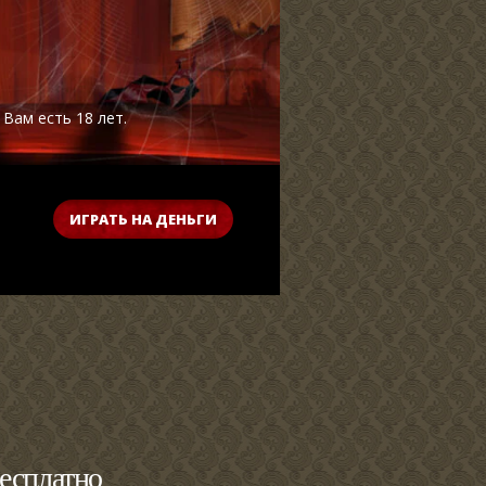
Вам есть 18 лет.
ИГРАТЬ НА ДЕНЬГИ
бесплатно