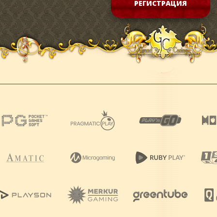
РЕГИСТРАЦИЯ