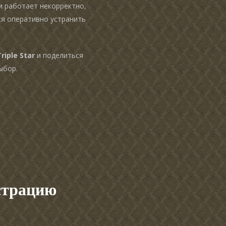
и работает некорректно,
ся оперативно устранить
riple Star
и поделиться
ыбор.
истрацию