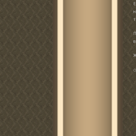
Е
н
т
П
в
Ж
О