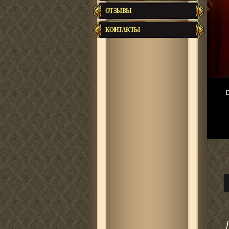
ОТЗЫВЫ
КОНТАКТЫ