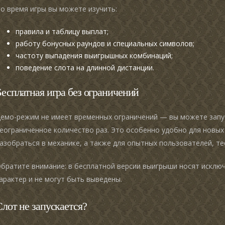
о время игры вы можете изучить:
правила и таблицу выплат;
работу бонусных раундов и специальных символов;
частоту выпадения выигрышных комбинаций;
поведение слота на длинной дистанции.
Бесплатная игра без ограничений
емо-режим не имеет временных ограничений — вы можете запу
еограниченное количество раз. Это особенно удобно для новых
азобраться в механике, а также для опытных пользователей, те
братите внимание: в бесплатной версии выигрыши носят искл
арактер и не могут быть выведены.
Слот не запускается?