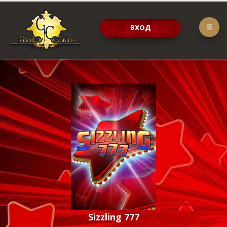
ВХОД
Sizzling 777