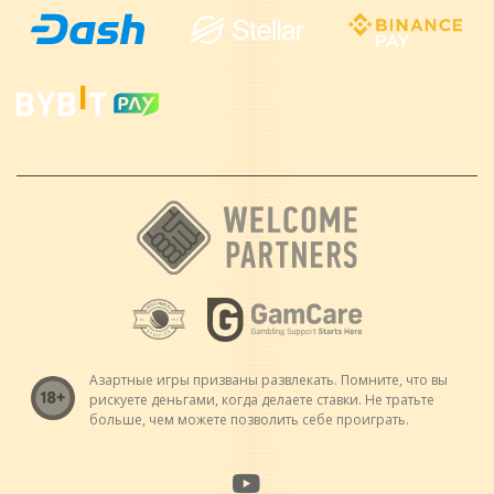
Азартные игры призваны развлекать. Помните, что вы
рискуете деньгами, когда делаете ставки. Не тратьте
больше, чем можете позволить себе проиграть.