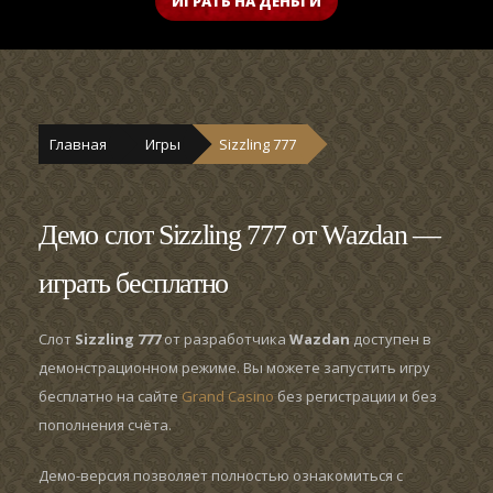
ИГРАТЬ НА ДЕНЬГИ
Главная
Игры
Sizzling 777
Демо слот Sizzling 777 от Wazdan —
играть бесплатно
Слот
Sizzling 777
от разработчика
Wazdan
доступен в
демонстрационном режиме. Вы можете запустить игру
бесплатно на сайте
Grand Casino
без регистрации и без
пополнения счёта.
Демо-версия позволяет полностью ознакомиться с