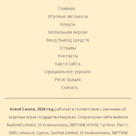
Главная
Игровые автоматы
Бонусы
Мобильная версия
Ввод Вывод средств
Отзывы
Контакты
Карта сайта
Официальное зеркало
Регистрация
Скачать
Grand Casino, 2026 год
работает в соответствии с законами об
азартных играх государства Кюрасао. Оператором сайта является
Nadontil Limited, 25 Voukourestiou, NEPTUNE HOUSE, 1st floor, Flat 11,
3045, Limassol, Cyprus; Quirfad Limited, 25 Voukourestiou, NEPTUNE