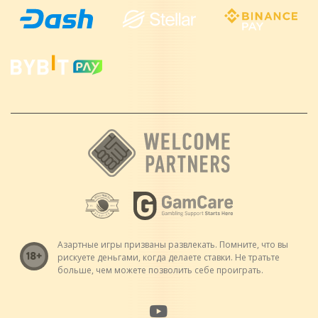
Азартные игры призваны развлекать. Помните, что вы
рискуете деньгами, когда делаете ставки. Не тратьте
больше, чем можете позволить себе проиграть.