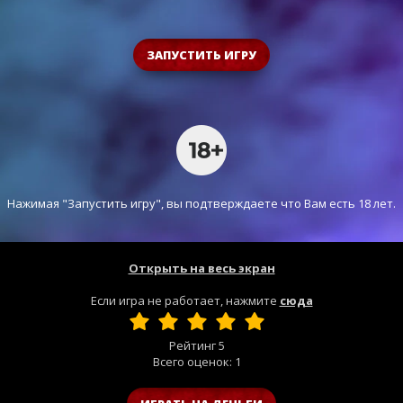
ЗАПУСТИТЬ ИГРУ
Нажимая "Запустить игру", вы подтверждаете что Вам есть 18 лет.
Открыть на весь экран
Если игра не работает, нажмите
сюда
Рейтинг
5
Всего оценок:
1