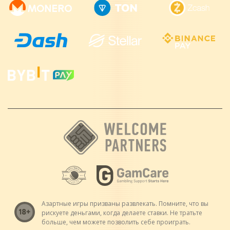
Азартные игры призваны развлекать. Помните, что вы
рискуете деньгами, когда делаете ставки. Не тратьте
больше, чем можете позволить себе проиграть.