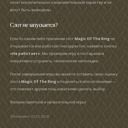
носят исключительно ознакомительный характер и не
могут быть выведены.
Слот не запускается?
Если по каким-либо причинам слот
Magic Of The Ring
не
открывается или работает некорректно, нажмите кнопку
«Не работает»
. Мы проверим игру и постараемся
оперативно устранить технические неполадки.
После завершения игры вы можете оставить свою оценку
слота
Magic Of The Ring
и поделиться впечатлениями —
это поможет другим пользователям сделать выбор.
Желаем приятной и увлекательной игры!
Обновлено:
03.10.2024