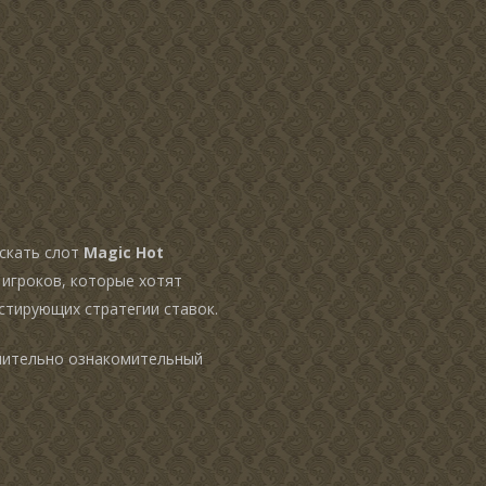
скать слот
Magic Hot
 игроков, которые хотят
стирующих стратегии ставок.
ючительно ознакомительный