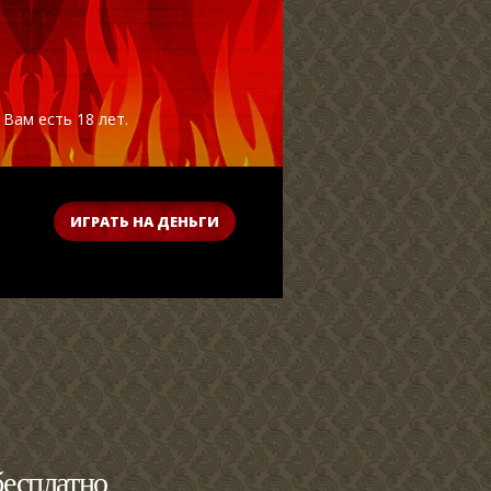
Вам есть 18 лет.
ИГРАТЬ НА ДЕНЬГИ
бесплатно