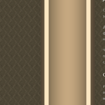
з
Д
ф
н
Ч
п
с
И
а
м