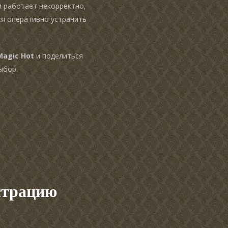
и работает некорректно,
ся оперативно устранить
Magic Hot
и поделиться
ыбор.
истрацию