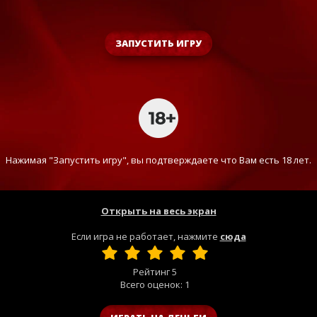
ЗАПУСТИТЬ ИГРУ
Нажимая "Запустить игру", вы подтверждаете что Вам есть 18 лет.
Открыть на весь экран
Если игра не работает, нажмите
сюда
Рейтинг
5
Всего оценок:
1