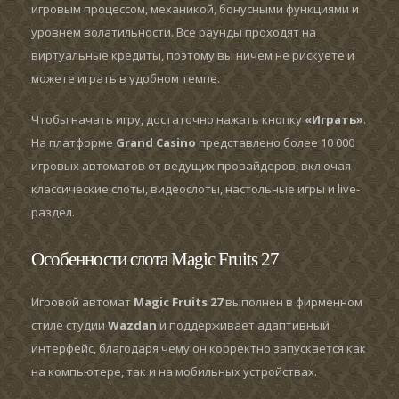
игровым процессом, механикой, бонусными функциями и
уровнем волатильности. Все раунды проходят на
виртуальные кредиты, поэтому вы ничем не рискуете и
можете играть в удобном темпе.
Чтобы начать игру, достаточно нажать кнопку
«Играть»
.
На платформе
Grand Casino
представлено более 10 000
игровых автоматов от ведущих провайдеров, включая
классические слоты, видеослоты, настольные игры и live-
раздел.
Особенности слота Magic Fruits 27
Игровой автомат
Magic Fruits 27
выполнен в фирменном
стиле студии
Wazdan
и поддерживает адаптивный
интерфейс, благодаря чему он корректно запускается как
на компьютере, так и на мобильных устройствах.