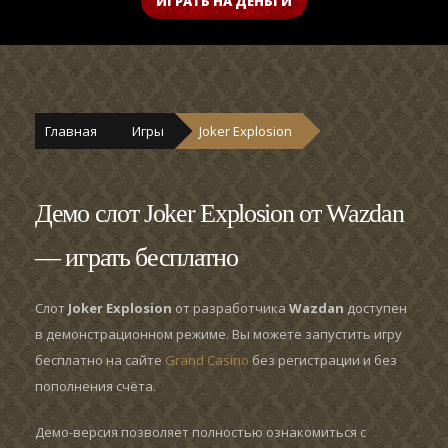
ИГРАТЬ НА ДЕНЬГИ
Главная
Игры
Joker Explosion
Демо слот Joker Explosion от Wazdan
— играть бесплатно
Слот
Joker Explosion
от разработчика
Wazdan
доступен
в демонстрационном режиме. Вы можете запустить игру
бесплатно на сайте
Grand Casino
без регистрации и без
пополнения счёта.
Демо-версия позволяет полностью ознакомиться с