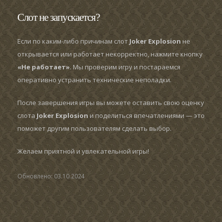
Слот не запускается?
Если по каким-либо причинам слот
Joker Explosion
не
открывается или работает некорректно, нажмите кнопку
«Не работает»
. Мы проверим игру и постараемся
оперативно устранить технические неполадки.
После завершения игры вы можете оставить свою оценку
слота
Joker Explosion
и поделиться впечатлениями — это
поможет другим пользователям сделать выбор.
Желаем приятной и увлекательной игры!
Обновлено:
03.10.2024