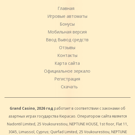
Главная
Игровые автоматы
Бонусы
Мобильная версия
Ввод Вывод средств
Отзывы
Контакты
Карта сайта
Официальное зеркало
Регистрация
Скачать
Grand Casino, 2026 год
работает в соответствии с законами об
азартных играх государства Кюрасао. Оператором сайта является
Nadontil Limited, 25 Voukourestiou, NEPTUNE HOUSE, 1st floor, Flat 11,
3045, Limassol, Cyprus; Quirfad Limited, 25 Voukourestiou, NEPTUNE