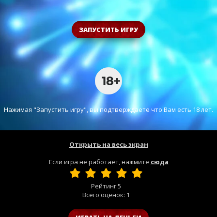
ЗАПУСТИТЬ ИГРУ
Нажимая "Запустить игру", вы подтверждаете что Вам есть 18 лет.
Открыть на весь экран
Если игра не работает, нажмите
сюда
Рейтинг
5
Всего оценок:
1