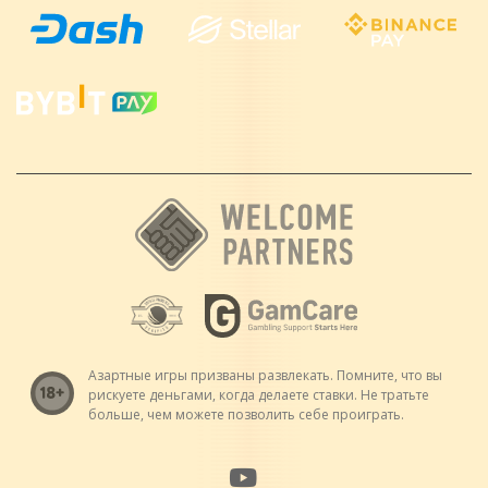
Азартные игры призваны развлекать. Помните, что вы
рискуете деньгами, когда делаете ставки. Не тратьте
больше, чем можете позволить себе проиграть.