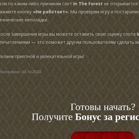
сли по каким-либо причинам слот
In The Forest
не открывается 
ажмите кнопку
«Не работает»
. Мы проверим игру и постараем
ехнические неполадки.
осле завершения игры вы можете оставить свою оценку слота
печатлениями — это поможет другим пользователям сделать в
елаем приятной и увлекательной игры!
бновлено:
03.10.2024
Готовы начать?
Получите
Бонус за рег