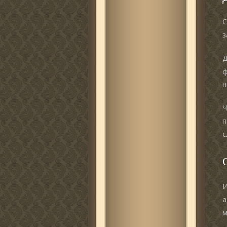
з
Д
ф
н
Ч
п
с
О
И
а
м