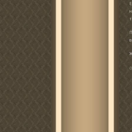
Е
н
т
П
в
Ж
О