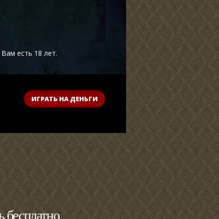
Вам есть 18 лет.
ИГРАТЬ НА ДЕНЬГИ
ь бесплатно