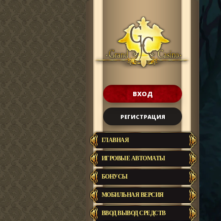
ВХОД
РЕГИСТРАЦИЯ
ГЛАВНАЯ
ИГРОВЫЕ АВТОМАТЫ
БОНУСЫ
МОБИЛЬНАЯ ВЕРСИЯ
ВВОД ВЫВОД СРЕДСТВ