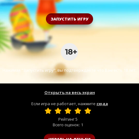
ЗАПУСТИТЬ ИГРУ
Нажимая "Запустить игру", вы подтверждаете что Вам есть 18 лет.
Открыть на весь экран
Если игра не работает, нажмите
сюда
Рейтинг
5
Всего оценок:
1