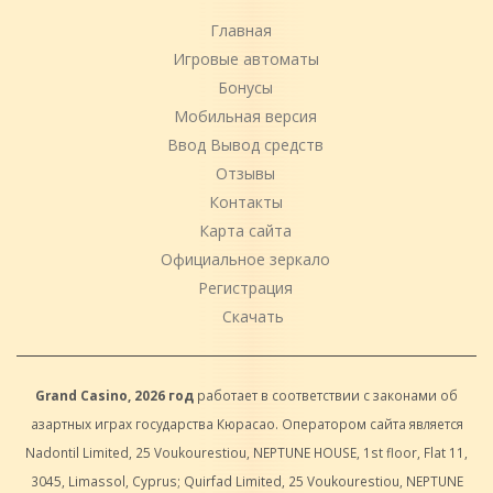
Главная
Игровые автоматы
Бонусы
Мобильная версия
Ввод Вывод средств
Отзывы
Контакты
Карта сайта
Официальное зеркало
Регистрация
Скачать
Grand Casino, 2026 год
работает в соответствии с законами об
азартных играх государства Кюрасао. Оператором сайта является
Nadontil Limited, 25 Voukourestiou, NEPTUNE HOUSE, 1st floor, Flat 11,
3045, Limassol, Cyprus; Quirfad Limited, 25 Voukourestiou, NEPTUNE