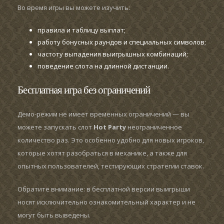
Во время игры вы можете изучить:
правила и таблицу выплат;
работу бонусных раундов и специальных символов;
частоту выпадения выигрышных комбинаций;
поведение слота на длинной дистанции.
Бесплатная игра без ограничений
Демо-режим не имеет временных ограничений — вы
можете запускать слот
Hot Party
неограниченное
количество раз. Это особенно удобно для новых игроков,
которые хотят разобраться в механике, а также для
опытных пользователей, тестирующих стратегии ставок.
Обратите внимание: в бесплатной версии выигрыши
носят исключительно ознакомительный характер и не
могут быть выведены.