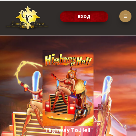
ВХОД
Highway To Hell