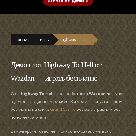
ИГРАТЬ НА ДЕНЬГИ
Главная
Игры
Highway To Hell
Демо слот Highway To Hell от
Wazdan — играть бесплатно
Слот
Highway To Hell
от разработчика
Wazdan
доступен
в демонстрационном режиме. Вы можете запустить игру
бесплатно на сайте
Grand Casino
без регистрации и без
пополнения счёта.
Демо-версия позволяет полностью ознакомиться с