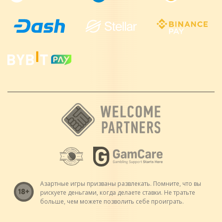
Азартные игры призваны развлекать. Помните, что вы
рискуете деньгами, когда делаете ставки. Не тратьте
больше, чем можете позволить себе проиграть.