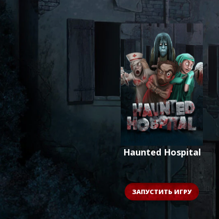
Haunted Hospital
ЗАПУСТИТЬ ИГРУ