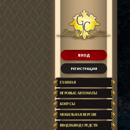
ВХОД
РЕГИСТРАЦИЯ
ГЛАВНАЯ
ИГРОВЫЕ АВТОМАТЫ
БОНУСЫ
МОБИЛЬНАЯ ВЕРСИЯ
ВВОД ВЫВОД СРЕДСТВ