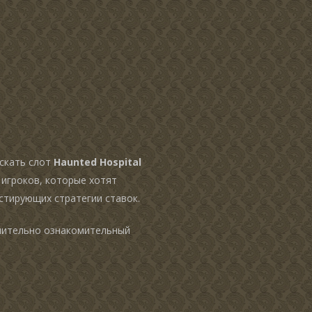
скать слот
Haunted Hospital
 игроков, которые хотят
стирующих стратегии ставок.
ючительно ознакомительный