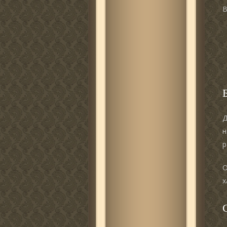
В
Д
н
р
О
х