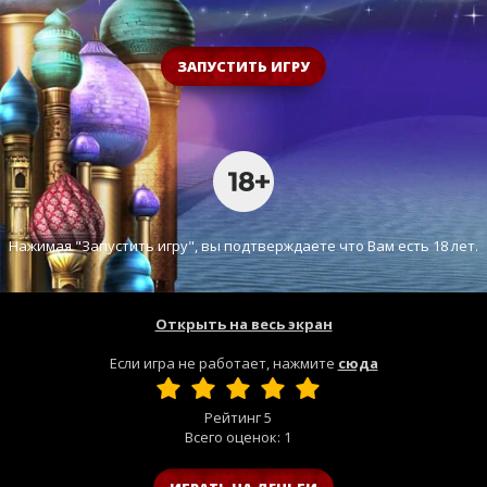
ЗАПУСТИТЬ ИГРУ
Нажимая "Запустить игру", вы подтверждаете что Вам есть 18 лет.
Открыть на весь экран
Если игра не работает, нажмите
сюда
Рейтинг
5
Всего оценок:
1