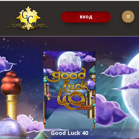
ВХОД
Good Luck 40