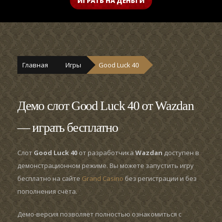
ИГРАТЬ НА ДЕНЬГИ
Главная
Игры
Good Luck 40
Демо слот Good Luck 40 от Wazdan
— играть бесплатно
Слот
Good Luck 40
от разработчика
Wazdan
доступен в
демонстрационном режиме. Вы можете запустить игру
бесплатно на сайте
Grand Casino
без регистрации и без
пополнения счёта.
Демо-версия позволяет полностью ознакомиться с