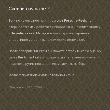
Слот не запускается?
Если по каким-либо причинам слот
Fortune Reels
не
открывается или работает некорректно, нажмите кнопку
«Не работает»
. Мы проверим игру и постараемся
оперативно устранить технические неполадки.
После завершения игры вы можете оставить свою оценку
слота
Fortune Reels
и поделиться впечатлениями — это
поможет другим пользователям сделать выбор.
Желаем приятной и увлекательной игры!
Обновлено:
03.10.2024