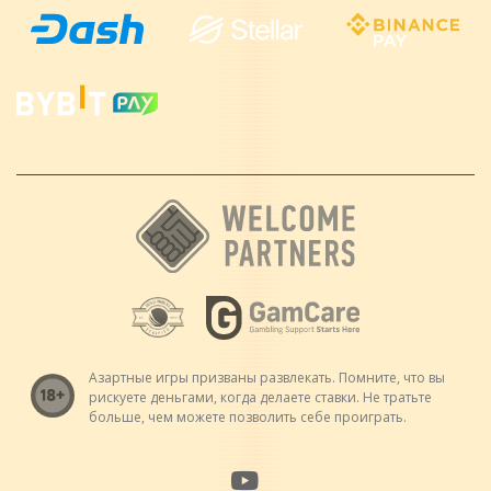
Азартные игры призваны развлекать. Помните, что вы
рискуете деньгами, когда делаете ставки. Не тратьте
больше, чем можете позволить себе проиграть.