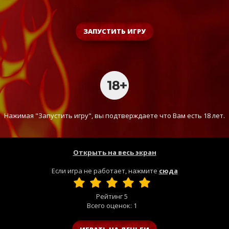
ЗАПУСТИТЬ ИГРУ
Нажимая "Запустить игру", вы подтверждаете что Вам есть 18 лет.
Открыть на весь экран
Если игра не работает, нажмите
сюда
Рейтинг
5
Всего оценок:
1