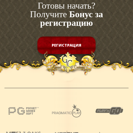
Готовы начать?
Получите
Бонус за
регистрацию
РЕГИСТРАЦИЯ