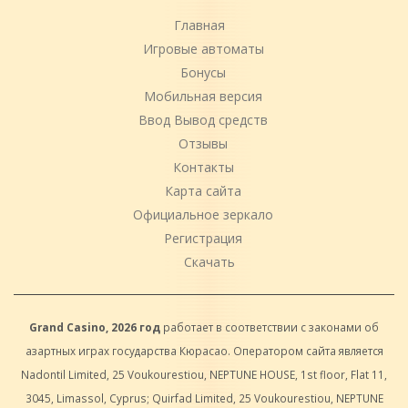
Главная
Игровые автоматы
Бонусы
Мобильная версия
Ввод Вывод средств
Отзывы
Контакты
Карта сайта
Официальное зеркало
Регистрация
Скачать
Grand Casino, 2026 год
работает в соответствии с законами об
азартных играх государства Кюрасао. Оператором сайта является
Nadontil Limited, 25 Voukourestiou, NEPTUNE HOUSE, 1st floor, Flat 11,
3045, Limassol, Cyprus; Quirfad Limited, 25 Voukourestiou, NEPTUNE