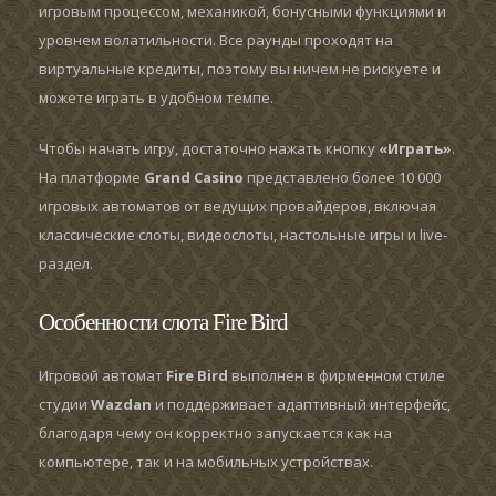
игровым процессом, механикой, бонусными функциями и
уровнем волатильности. Все раунды проходят на
виртуальные кредиты, поэтому вы ничем не рискуете и
можете играть в удобном темпе.
Чтобы начать игру, достаточно нажать кнопку
«Играть»
.
На платформе
Grand Casino
представлено более 10 000
игровых автоматов от ведущих провайдеров, включая
классические слоты, видеослоты, настольные игры и live-
раздел.
Особенности слота Fire Bird
Игровой автомат
Fire Bird
выполнен в фирменном стиле
студии
Wazdan
и поддерживает адаптивный интерфейс,
благодаря чему он корректно запускается как на
компьютере, так и на мобильных устройствах.