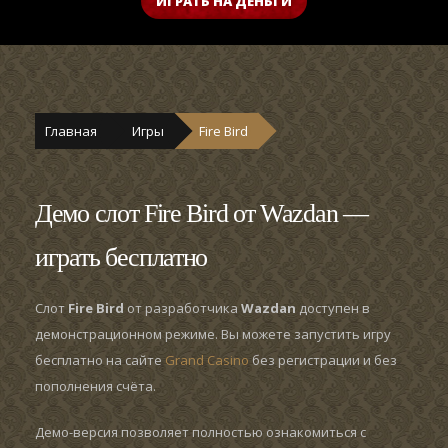
ИГРАТЬ НА ДЕНЬГИ
Главная
Игры
Fire Bird
Демо слот Fire Bird от Wazdan —
играть бесплатно
Слот
Fire Bird
от разработчика
Wazdan
доступен в
демонстрационном режиме. Вы можете запустить игру
бесплатно на сайте
Grand Casino
без регистрации и без
пополнения счёта.
Демо-версия позволяет полностью ознакомиться с