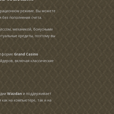
трационном режиме. Вы можете
и без пополнения счёта.
ессом, механикой, бонусными
ртуальные кредиты, поэтому вы
атформе
Grand Casino
йдеров, включая классические
удии
Wazdan
и поддерживает
 как на компьютере, так и на