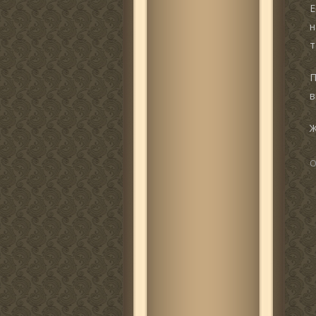
Е
н
т
П
в
Ж
О