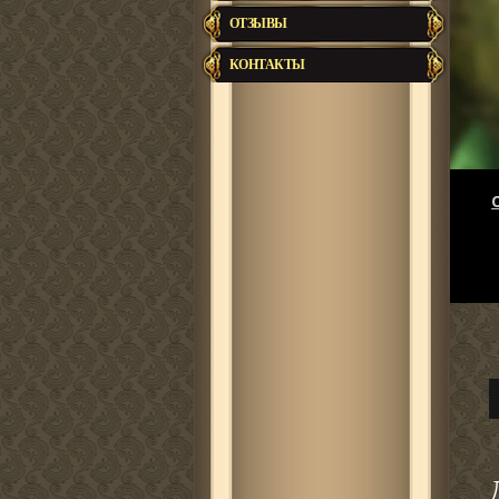
ОТЗЫВЫ
КОНТАКТЫ