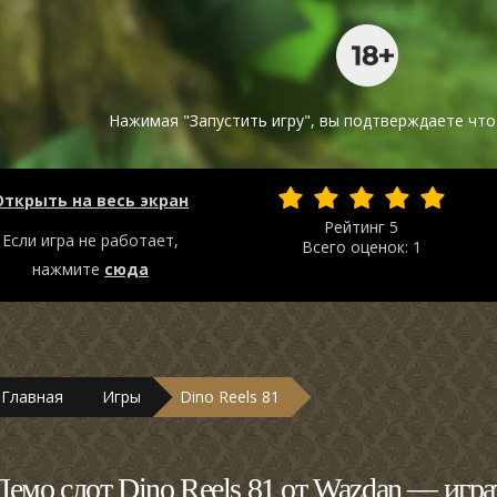
Нажимая "Запустить игру", вы подтверждаете что 
Открыть на весь экран
Рейтинг
5
Если игра не работает,
Всего оценок:
1
нажмите
сюда
Главная
Игры
Dino Reels 81
Демо слот Dino Reels 81 от Wazdan — игра