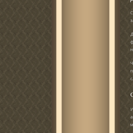
з
Д
ф
н
Ч
п
с
И
а
м