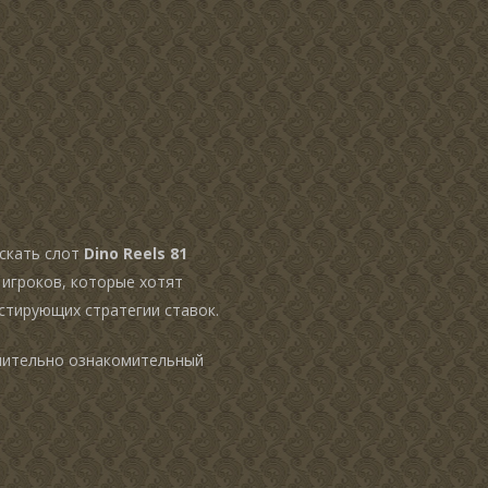
скать слот
Dino Reels 81
 игроков, которые хотят
стирующих стратегии ставок.
ючительно ознакомительный