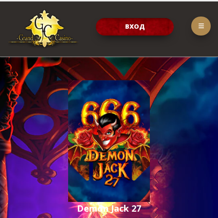
ВХОД
Demon Jack 27