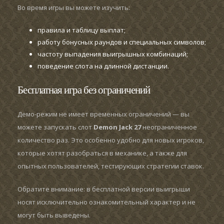
Во время игры вы можете изучить:
правила и таблицу выплат;
работу бонусных раундов и специальных символов;
частоту выпадения выигрышных комбинаций;
поведение слота на длинной дистанции.
Бесплатная игра без ограничений
Демо-режим не имеет временных ограничений — вы
можете запускать слот
Demon Jack 27
неограниченное
количество раз. Это особенно удобно для новых игроков,
которые хотят разобраться в механике, а также для
опытных пользователей, тестирующих стратегии ставок.
Обратите внимание: в бесплатной версии выигрыши
носят исключительно ознакомительный характер и не
могут быть выведены.