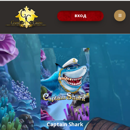
ВХОД
Captain Shark