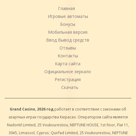
Главная
Игровые автоматы
Бонусы
Мобильная версия
Ввод Вывод средств
Отзывы
Контакты
Карта сайта
Официальное зеркало
Регистрация
Скачать
Grand Casino, 2026 год
работает в соответствии с законами об
азартных играх государства Кюрасао. Оператором сайта является
Nadontil Limited, 25 Voukourestiou, NEPTUNE HOUSE, 1st floor, Flat 11,
3045, Limassol, Cyprus; Quirfad Limited, 25 Voukourestiou, NEPTUNE