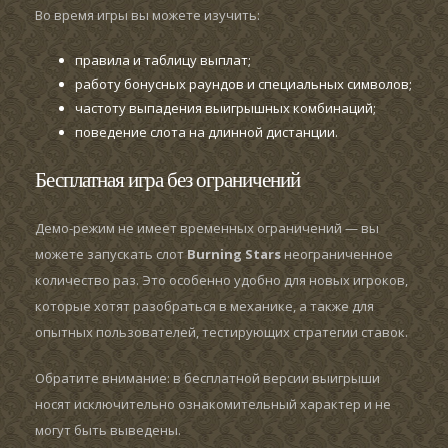
Во время игры вы можете изучить:
правила и таблицу выплат;
работу бонусных раундов и специальных символов;
частоту выпадения выигрышных комбинаций;
поведение слота на длинной дистанции.
Бесплатная игра без ограничений
Демо-режим не имеет временных ограничений — вы
можете запускать слот
Burning Stars
неограниченное
количество раз. Это особенно удобно для новых игроков,
которые хотят разобраться в механике, а также для
опытных пользователей, тестирующих стратегии ставок.
Обратите внимание: в бесплатной версии выигрыши
носят исключительно ознакомительный характер и не
могут быть выведены.