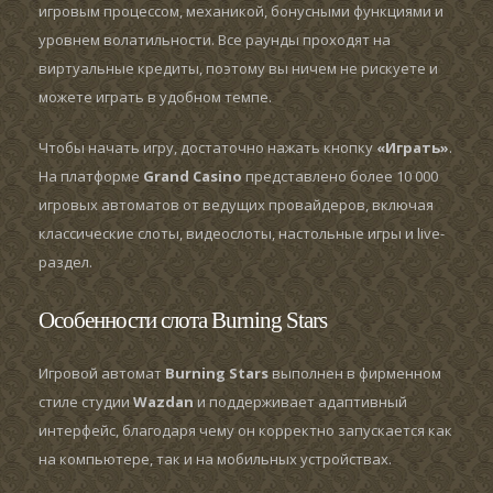
игровым процессом, механикой, бонусными функциями и
уровнем волатильности. Все раунды проходят на
виртуальные кредиты, поэтому вы ничем не рискуете и
можете играть в удобном темпе.
Чтобы начать игру, достаточно нажать кнопку
«Играть»
.
На платформе
Grand Casino
представлено более 10 000
игровых автоматов от ведущих провайдеров, включая
классические слоты, видеослоты, настольные игры и live-
раздел.
Особенности слота Burning Stars
Игровой автомат
Burning Stars
выполнен в фирменном
стиле студии
Wazdan
и поддерживает адаптивный
интерфейс, благодаря чему он корректно запускается как
на компьютере, так и на мобильных устройствах.