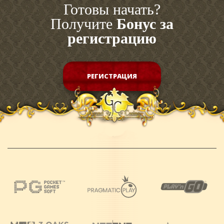
Готовы начать?
Получите
Бонус за
регистрацию
РЕГИСТРАЦИЯ