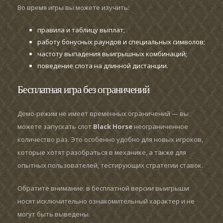
Во время игры вы можете изучить:
правила и таблицу выплат;
работу бонусных раундов и специальных символов;
частоту выпадения выигрышных комбинаций;
поведение слота на длинной дистанции.
Бесплатная игра без ограничений
Демо-режим не имеет временных ограничений — вы
можете запускать слот
Black Horse
неограниченное
количество раз. Это особенно удобно для новых игроков,
которые хотят разобраться в механике, а также для
опытных пользователей, тестирующих стратегии ставок.
Обратите внимание: в бесплатной версии выигрыши
носят исключительно ознакомительный характер и не
могут быть выведены.