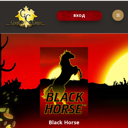
ВХОД
Black Horse