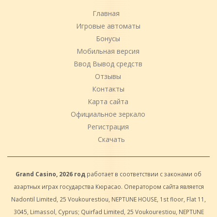
Главная
Игровые автоматы
Бонусы
Мобильная версия
Ввод Вывод средств
Отзывы
Контакты
Карта сайта
Официальное зеркало
Регистрация
Скачать
Grand Casino, 2026 год
работает в соответствии с законами об
азартных играх государства Кюрасао. Оператором сайта является
Nadontil Limited, 25 Voukourestiou, NEPTUNE HOUSE, 1st floor, Flat 11,
3045, Limassol, Cyprus; Quirfad Limited, 25 Voukourestiou, NEPTUNE