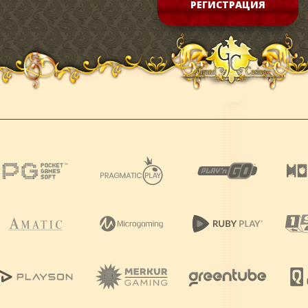
РЕГИСТРАЦИЯ