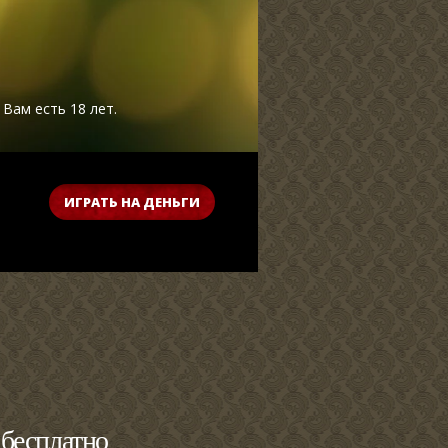
Вам есть 18 лет.
ИГРАТЬ НА ДЕНЬГИ
 бесплатно