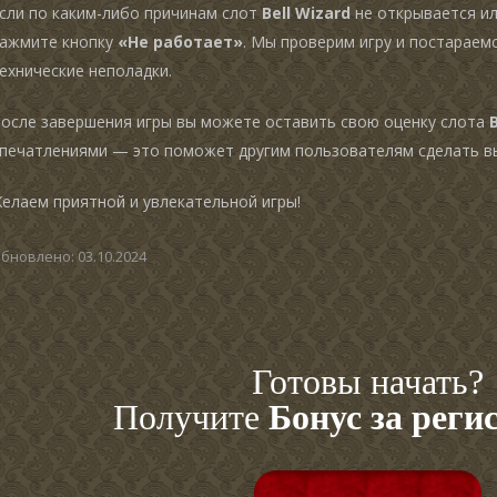
сли по каким-либо причинам слот
Bell Wizard
не открывается ил
ажмите кнопку
«Не работает»
. Мы проверим игру и постараем
ехнические неполадки.
осле завершения игры вы можете оставить свою оценку слота
печатлениями — это поможет другим пользователям сделать в
елаем приятной и увлекательной игры!
бновлено:
03.10.2024
Готовы начать?
Получите
Бонус за рег