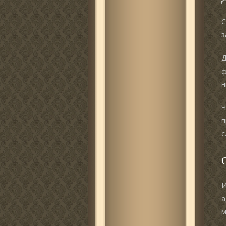
з
Д
ф
н
Ч
п
с
И
а
м