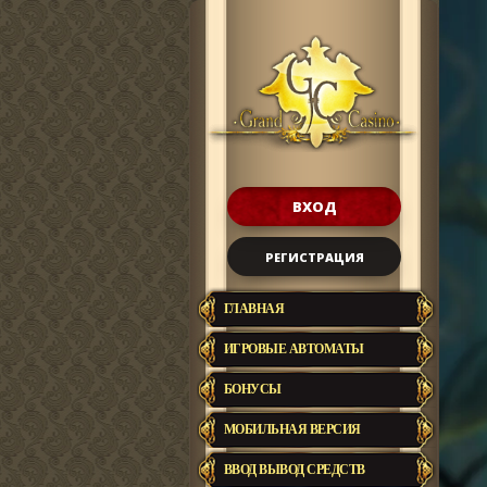
ВХОД
РЕГИСТРАЦИЯ
ГЛАВНАЯ
ИГРОВЫЕ АВТОМАТЫ
БОНУСЫ
МОБИЛЬНАЯ ВЕРСИЯ
ВВОД ВЫВОД СРЕДСТВ