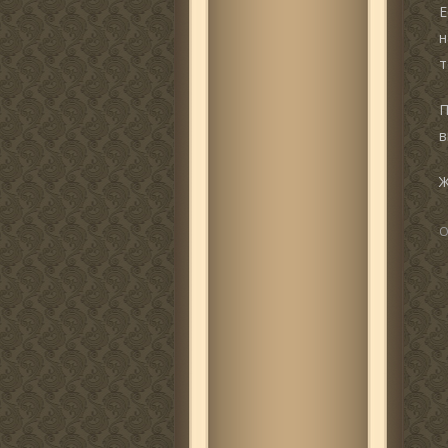
Е
н
т
П
в
Ж
О