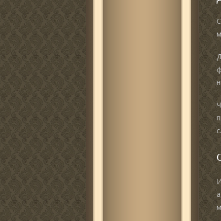
м
Д
ф
н
Ч
п
с
О
И
а
м