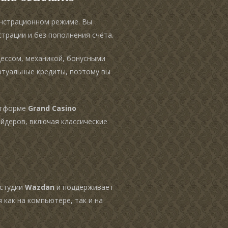
нстрационном режиме. Вы
страции и без пополнения счёта.
ессом, механикой, бонусными
ртуальные кредиты, поэтому вы
атформе
Grand Casino
йдеров, включая классические
 студии
Wazdan
и поддерживает
 как на компьютере, так и на