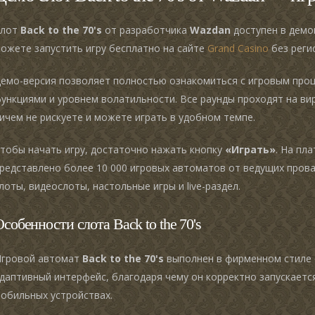
Слот
Back to the 70's
от разработчика
Wazdan
доступен в демо
ожете запустить игру бесплатно на сайте
Grand Casino
без реги
емо-версия позволяет полностью ознакомиться с игровым проц
ункциями и уровнем волатильности. Все раунды проходят на ви
ичем не рискуете и можете играть в удобном темпе.
тобы начать игру, достаточно нажать кнопку
«Играть»
. На пл
редставлено более 10 000 игровых автоматов от ведущих прова
лоты, видеослоты, настольные игры и live-раздел.
собенности слота Back to the 70's
гровой автомат
Back to the 70's
выполнен в фирменном стиле
даптивный интерфейс, благодаря чему он корректно запускается
обильных устройствах.