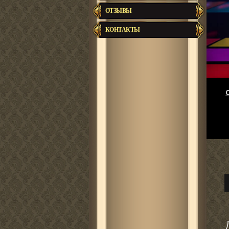
ОТЗЫВЫ
КОНТАКТЫ