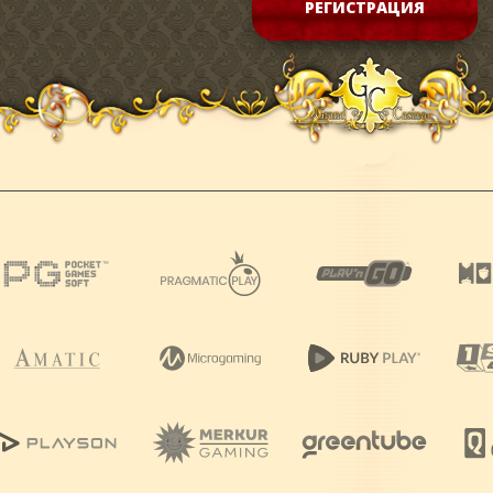
РЕГИСТРАЦИЯ