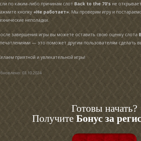
сли по каким-либо причинам слот
Back to the 70's
не открывает
ажмите кнопку
«Не работает»
. Мы проверим игру и постараем
ехнические неполадки.
осле завершения игры вы можете оставить свою оценку слота
печатлениями — это поможет другим пользователям сделать в
елаем приятной и увлекательной игры!
бновлено:
03.10.2024
Готовы начать?
Получите
Бонус за рег