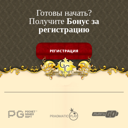
Готовы начать?
Получите
Бонус за
регистрацию
РЕГИСТРАЦИЯ