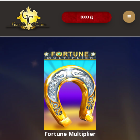
ВХОД
Fortune Multiplier