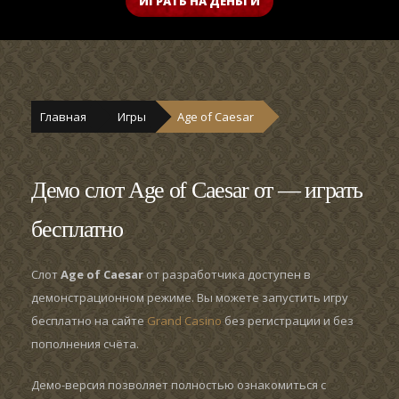
ИГРАТЬ НА ДЕНЬГИ
Главная
Игры
Age of Caesar
Демо слот Age of Caesar от — играть
бесплатно
Слот
Age of Caesar
от разработчика
доступен в
демонстрационном режиме. Вы можете запустить игру
бесплатно на сайте
Grand Casino
без регистрации и без
пополнения счёта.
Демо-версия позволяет полностью ознакомиться с