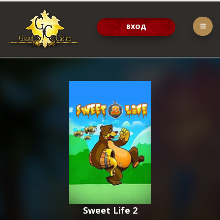
ВХОД
Sweet Life 2