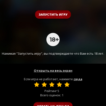
ЗАПУСТИТЬ ИГРУ
Нажимая "Запустить игру", вы подтверждаете что Вам есть 18 лет.
Открыть на весь экран
Если игра не работает, нажмите
сюда
Рейтинг
5
Всего оценок:
1