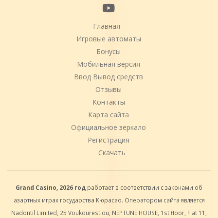
Главная
Игровые автоматы
Бонусы
Мобильная версия
Ввод Вывод средств
Отзывы
Контакты
Карта сайта
Официальное зеркало
Регистрация
Скачать
Grand Casino, 2026 год
работает в соответствии с законами об
азартных играх государства Кюрасао. Оператором сайта является
Nadontil Limited, 25 Voukourestiou, NEPTUNE HOUSE, 1st floor, Flat 11,