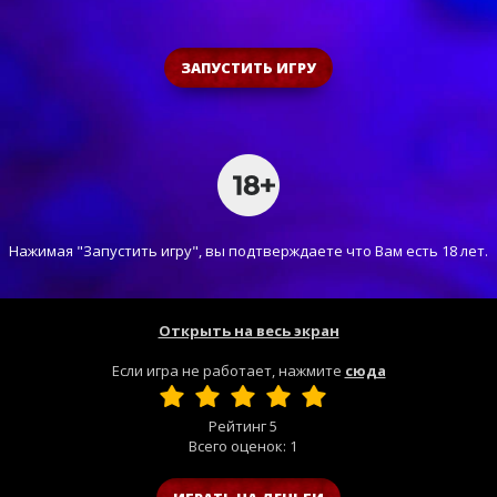
ЗАПУСТИТЬ ИГРУ
Нажимая "Запустить игру", вы подтверждаете что Вам есть 18 лет.
Открыть на весь экран
Если игра не работает, нажмите
сюда
Рейтинг
5
Всего оценок:
1