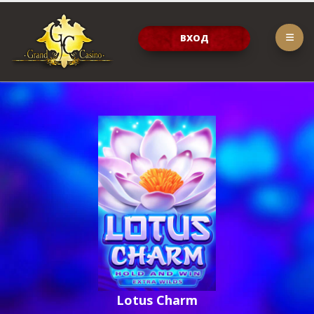
ВХОД
Lotus Charm