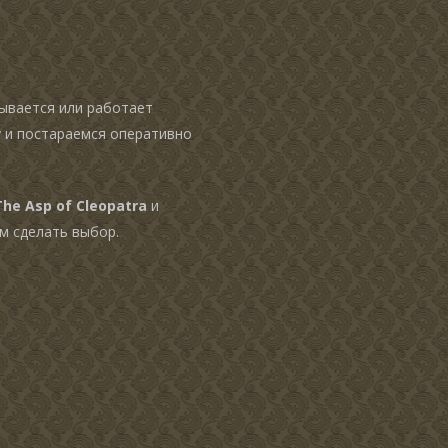
ывается или работает
у и постараемся оперативно
The Asp of Cleopatra
и
м сделать выбор.