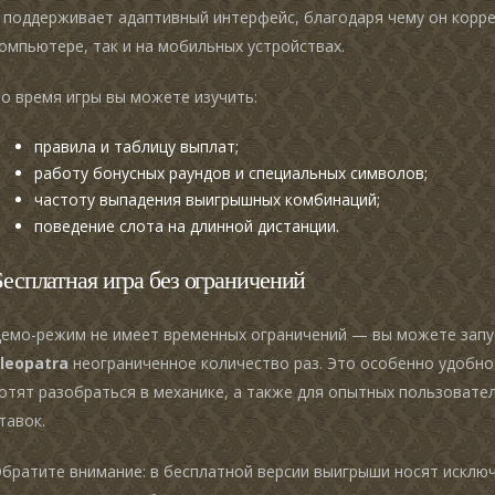
 поддерживает адаптивный интерфейс, благодаря чему он корре
омпьютере, так и на мобильных устройствах.
о время игры вы можете изучить:
правила и таблицу выплат;
работу бонусных раундов и специальных символов;
частоту выпадения выигрышных комбинаций;
поведение слота на длинной дистанции.
Бесплатная игра без ограничений
емо-режим не имеет временных ограничений — вы можете запу
leopatra
неограниченное количество раз. Это особенно удобно
отят разобраться в механике, а также для опытных пользовате
тавок.
братите внимание: в бесплатной версии выигрыши носят искл