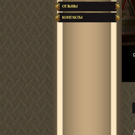
ОТЗЫВЫ
КОНТАКТЫ