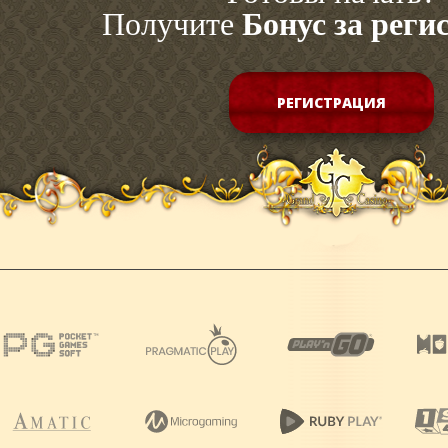
Получите
Бонус за рег
РЕГИСТРАЦИЯ