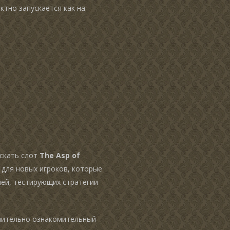
ктно запускается как на
скать слот
The Asp of
 для новых игроков, которые
лей, тестирующих стратегии
ючительно ознакомительный