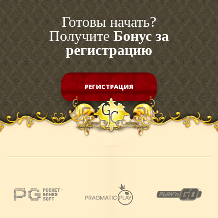
Готовы начать?
Получите
Бонус за
регистрацию
РЕГИСТРАЦИЯ