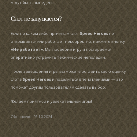
могут быть выведены.
Слот не запускается?
Если по каким-либо причинам слот
Speed Heroes
не
открывается или работает некорректно, нажмите кнопку
«Не работает»
. Мы проверим игру и постараемся
оперативно устранить технические неполадки.
После завершения игры вы можете оставить свою оценку
слота
Speed Heroes
и поделиться впечатлениями — это
поможет другим пользователям сделать выбор.
Желаем приятной и увлекательной игры!
Обновлено:
03.10.2024