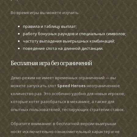
Во время игры вы можете изучить:
правила и таблицу выплат;
работу бонусных раундов и специальных символов;
частоту выпадения выигрышных комбинаций;
поведение слота на длинной дистанции.
Бесплатная игра без ограничений
Демо-режим не имеет временных ограничений — вы
можете запускать слот
Speed Heroes
неограниченное
количество раз. Это особенно удобно для новых игроков,
которые хотят разобраться в механике, а также для
опытных пользователей, тестирующих стратегии ставок.
Обратите внимание: в бесплатной версии выигрыши
носят исключительно ознакомительный характер и не