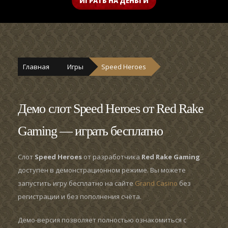
ИГРАТЬ НА ДЕНЬГИ
Главная
Игры
Speed Heroes
Демо слот Speed Heroes от Red Rake
Gaming — играть бесплатно
Слот
Speed Heroes
от разработчика
Red Rake Gaming
доступен в демонстрационном режиме. Вы можете
запустить игру бесплатно на сайте
Grand Casino
без
регистрации и без пополнения счёта.
Демо-версия позволяет полностью ознакомиться с