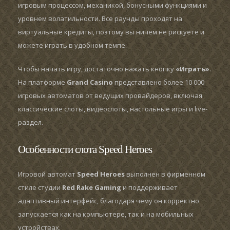
игровым процессом, механикой, бонусными функциями и
уровнем волатильности. Все раунды проходят на
виртуальные кредиты, поэтому вы ничем не рискуете и
можете играть в удобном темпе.
Чтобы начать игру, достаточно нажать кнопку
«Играть»
.
На платформе
Grand Casino
представлено более 10 000
игровых автоматов от ведущих провайдеров, включая
классические слоты, видеослоты, настольные игры и live-
раздел.
Особенности слота Speed Heroes
Игровой автомат
Speed Heroes
выполнен в фирменном
стиле студии
Red Rake Gaming
и поддерживает
адаптивный интерфейс, благодаря чему он корректно
запускается как на компьютере, так и на мобильных
устройствах.