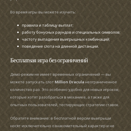
Во время игры вы можете изучить:
правила и таблицу выплат;
работу бонусных раундов и специальных символов;
частоту выпадения выигрышных комбинаций;
поведение слота на длинной дистанции.
Бесплатная игра без ограничений
Демо-режим не имеет временных ограничений — вы
можете запускать слот
Million Dracula
неограниченное
количество раз. Это особенно удобно для новых игроков,
которые хотят разобраться в механике, а также для
опытных пользователей, тестирующих стратегии ставок.
Обратите внимание: в бесплатной версии выигрыши
носят исключительно ознакомительный характер и не