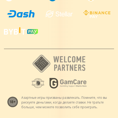
Азартные игры призваны развлекать. Помните, что вы
рискуете деньгами, когда делаете ставки. Не тратьте
больше, чем можете позволить себе проиграть.