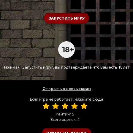
ЗАПУСТИТЬ ИГРУ
Нажимая "Запустить игру", вы подтверждаете что Вам есть 18 лет.
Открыть на весь экран
Если игра не работает, нажмите
сюда
Рейтинг
5
Всего оценок:
1