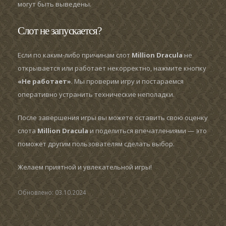
могут быть выведены.
Слот не запускается?
Если по каким-либо причинам слот
Million Dracula
не
открывается или работает некорректно, нажмите кнопку
«Не работает»
. Мы проверим игру и постараемся
оперативно устранить технические неполадки.
После завершения игры вы можете оставить свою оценку
слота
Million Dracula
и поделиться впечатлениями — это
поможет другим пользователям сделать выбор.
Желаем приятной и увлекательной игры!
Обновлено:
03.10.2024