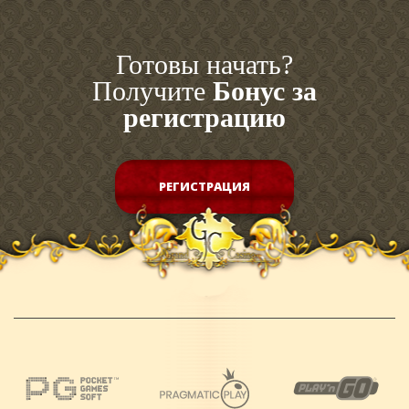
Готовы начать?
Получите
Бонус за
регистрацию
РЕГИСТРАЦИЯ