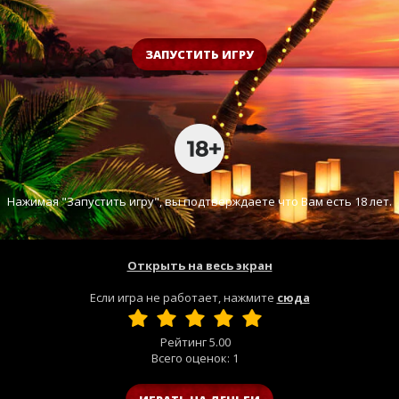
ЗАПУСТИТЬ ИГРУ
Нажимая "Запустить игру", вы подтверждаете что Вам есть 18 лет.
Открыть на весь экран
Если игра не работает, нажмите
сюда
Рейтинг
5.00
Всего оценок:
1