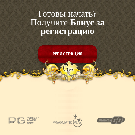
Готовы начать?
Получите
Бонус за
регистрацию
РЕГИСТРАЦИЯ