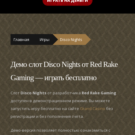
ИГРАТЬ НА ДЕНЬГИ
Главная
Игры
Disco Nights
Демо слот Disco Nights от Red Rake
Gaming — играть бесплатно
Слот
Disco Nights
от разработчика
Red Rake Gaming
доступен в демонстрационном режиме. Вы можете
запустить игру бесплатно на сайте
Grand Casino
без
регистрации и без пополнения счёта.
Демо-версия позволяет полностью ознакомиться с