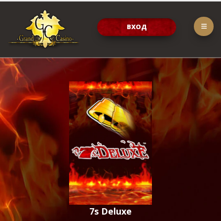
ВХОД
7s Deluxe