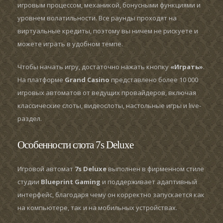
игровым процессом, механикой, бонусными функциями и
уровнем волатильности. Все раунды проходят на
виртуальные кредиты, поэтому вы ничем не рискуете и
можете играть в удобном темпе.
Чтобы начать игру, достаточно нажать кнопку
«Играть»
.
На платформе
Grand Casino
представлено более 10 000
игровых автоматов от ведущих провайдеров, включая
классические слоты, видеослоты, настольные игры и live-
раздел.
Особенности слота 7s Deluxe
Игровой автомат
7s Deluxe
выполнен в фирменном стиле
студии
Blueprint Gaming
и поддерживает адаптивный
интерфейс, благодаря чему он корректно запускается как
на компьютере, так и на мобильных устройствах.