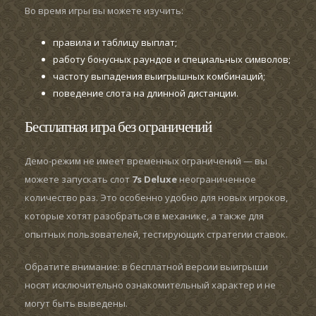
Во время игры вы можете изучить:
правила и таблицу выплат;
работу бонусных раундов и специальных символов;
частоту выпадения выигрышных комбинаций;
поведение слота на длинной дистанции.
Бесплатная игра без ограничений
Демо-режим не имеет временных ограничений — вы
можете запускать слот
7s Deluxe
неограниченное
количество раз. Это особенно удобно для новых игроков,
которые хотят разобраться в механике, а также для
опытных пользователей, тестирующих стратегии ставок.
Обратите внимание: в бесплатной версии выигрыши
носят исключительно ознакомительный характер и не
могут быть выведены.