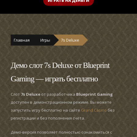
ИГРАТЬ НА ДЕНЬГИ
Главная
Игры
7s Deluxe
Демо слот 7s Deluxe от Blueprint
Gaming — играть бесплатно
Слот
7s Deluxe
от разработчика
Blueprint Gaming
доступен в демонстрационном режиме. Вы можете
запустить игру бесплатно на сайте
Grand Casino
без
регистрации и без пополнения счёта.
Демо-версия позволяет полностью ознакомиться с