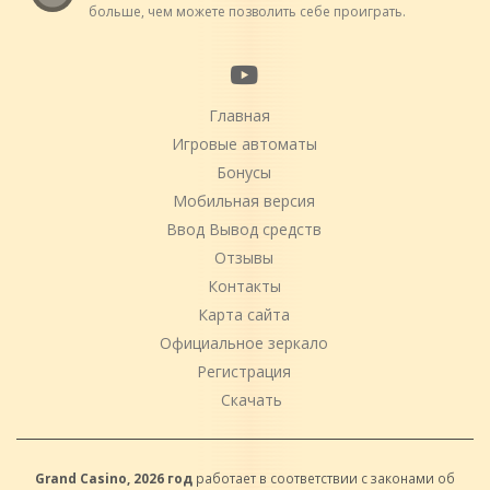
больше, чем можете позволить себе проиграть.
Главная
Игровые автоматы
Бонусы
Мобильная версия
Ввод Вывод средств
Отзывы
Контакты
Карта сайта
Официальное зеркало
Регистрация
Скачать
Grand Casino, 2026 год
работает в соответствии с законами об