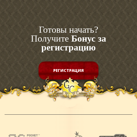
Готовы начать?
Получите
Бонус за
регистрацию
РЕГИСТРАЦИЯ