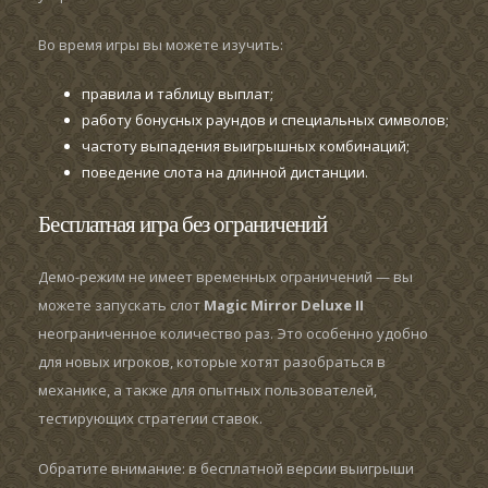
Во время игры вы можете изучить:
правила и таблицу выплат;
работу бонусных раундов и специальных символов;
частоту выпадения выигрышных комбинаций;
поведение слота на длинной дистанции.
Бесплатная игра без ограничений
Демо-режим не имеет временных ограничений — вы
можете запускать слот
Magic Mirror Deluxe II
неограниченное количество раз. Это особенно удобно
для новых игроков, которые хотят разобраться в
механике, а также для опытных пользователей,
тестирующих стратегии ставок.
Обратите внимание: в бесплатной версии выигрыши