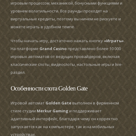
игровым процессом, механикой, бонусными функциями и
уровнем волатильности. Все раунды проходят на
виртуальные кредиты, поэтому вы ничем не рискуете и
можете играть в удобном темпе.
Чтобы начать игру, достаточно нажать кнопку
«Играть»
.
На платформе
Grand Casino
представлено более 10 000
игровых автоматов от ведущих провайдеров, включая
классические слоты, видеослоты, настольные игры и live-
раздел.
Особенности слота Golden Gate
Игровой автомат
Golden Gate
выполнен в фирменном
стиле студии
Merkur Gaming
и поддерживает
адаптивный интерфейс, благодаря чему он корректно
запускается как на компьютере, так и на мобильных
устройствах.