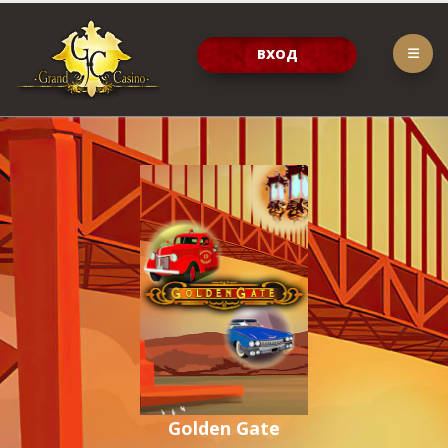
ВХОД
Golden Gate