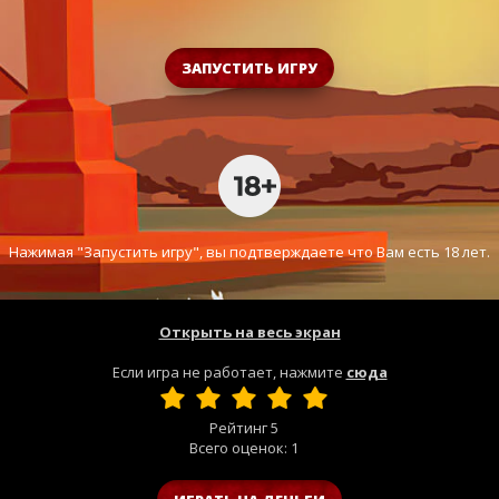
ЗАПУСТИТЬ ИГРУ
Нажимая "Запустить игру", вы подтверждаете что Вам есть 18 лет.
Открыть на весь экран
Если игра не работает, нажмите
сюда
Рейтинг
5
Всего оценок:
1