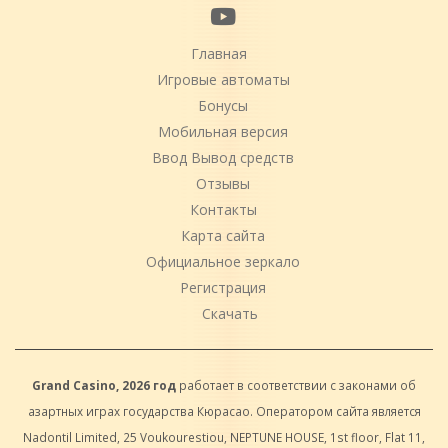
Главная
Игровые автоматы
Бонусы
Мобильная версия
Ввод Вывод средств
Отзывы
Контакты
Карта сайта
Официальное зеркало
Регистрация
Скачать
Grand Casino, 2026 год
работает в соответствии с законами об
азартных играх государства Кюрасао. Оператором сайта является
Nadontil Limited, 25 Voukourestiou, NEPTUNE HOUSE, 1st floor, Flat 11,