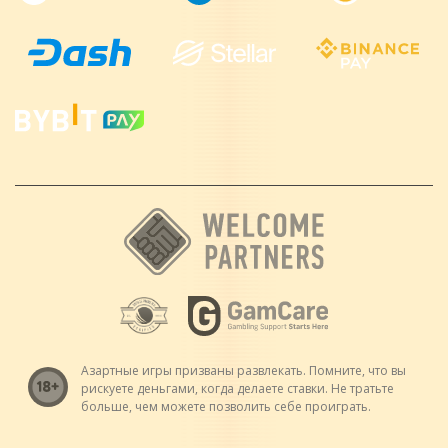
Азартные игры призваны развлекать. Помните, что вы
рискуете деньгами, когда делаете ставки. Не тратьте
больше, чем можете позволить себе проиграть.