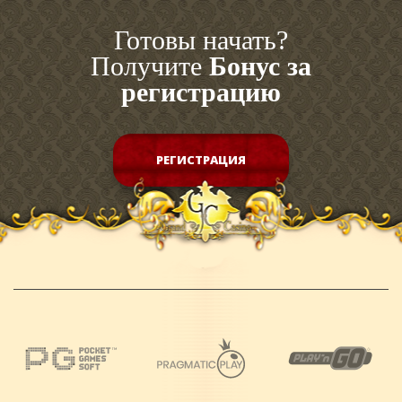
Готовы начать?
Получите
Бонус за
регистрацию
РЕГИСТРАЦИЯ