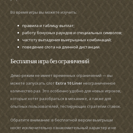
Во время игры вы можете изучить:
правила и таблицу выплат;
работу бонусных раундов и специальных символов;
частоту выпадения выигрышных комбинаций;
поведение слота на длинной дистанции.
Бесплатная игра без ограничений
Демо-режим не имеет временных ограничений — вы
можете запускать слот
Extra 10 Liner
неограниченное
количество раз. Это особенно удобно для новых игроков,
которые хотят разобраться в механике, а также для
опытных пользователей, тестирующих стратегии ставок.
Обратите внимание: в бесплатной версии выигрыши
носят исключительно ознакомительный характер и не