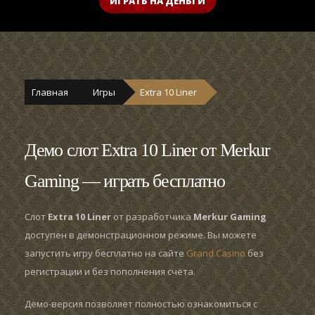
ИГРАТЬ НА ДЕНЬГИ
Главная
Игры
Extra 10 Liner
Демо слот Extra 10 Liner от Merkur
Gaming — играть бесплатно
Слот
Extra 10 Liner
от разработчика
Merkur Gaming
доступен в демонстрационном режиме. Вы можете
запустить игру бесплатно на сайте
Grand Casino
без
регистрации и без пополнения счёта.
Демо-версия позволяет полностью ознакомиться с