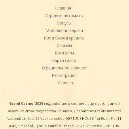
Главная
Игровые автоматы
Бонусы
Мобильная версия
Ввод Вывод средств
Отзывы
Контакты
Карта сайта
Официальное зеркало
Регистрация
Скачать
Grand Casino, 2026 год
работает в соответствии с законами об
азартных играх государства Кюрасао. Оператором сайта является
Nadontil Limited, 25 Voukourestiou, NEPTUNE HOUSE, 1st floor, Flat 11,
3045, Limassol, Cyprus; Quirfad Limited, 25 Voukourestiou, NEPTUNE