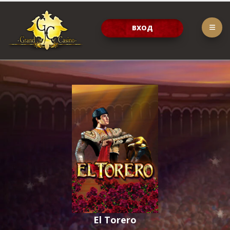
ВХОД
El Torero