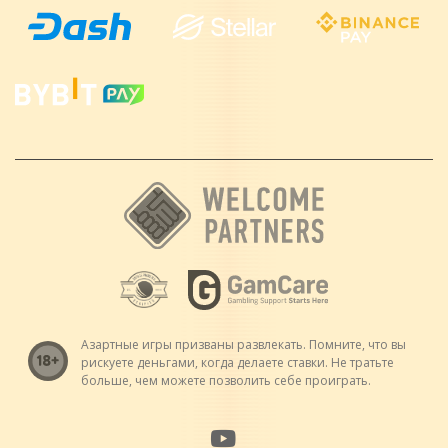
Азартные игры призваны развлекать. Помните, что вы
рискуете деньгами, когда делаете ставки. Не тратьте
больше, чем можете позволить себе проиграть.