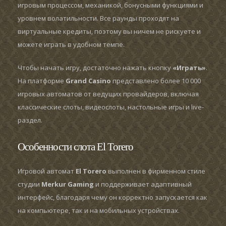
игровым процессом, механикой, бонусными функциями и
уровнем волатильности. Все раунды проходят на
виртуальные кредиты, поэтому вы ничем не рискуете и
можете играть в удобном темпе.
Чтобы начать игру, достаточно нажать кнопку
«Играть»
.
На платформе
Grand Casino
представлено более 10 000
игровых автоматов от ведущих провайдеров, включая
классические слоты, видеослоты, настольные игры и live-
раздел.
Особенности слота El Torero
Игровой автомат
El Torero
выполнен в фирменном стиле
студии
Merkur Gaming
и поддерживает адаптивный
интерфейс, благодаря чему он корректно запускается как
на компьютере, так и на мобильных устройствах.