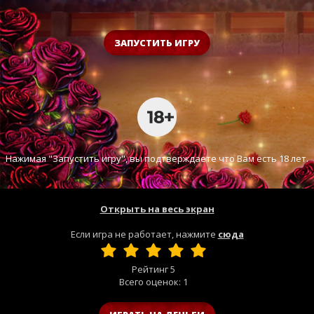
ЗАПУСТИТЬ ИГРУ
Нажимая "Запустить игру", вы подтверждаете что Вам есть 18 лет.
Открыть на весь экран
Если игра не работает, нажмите
сюда
Рейтинг
5
Всего оценок:
1