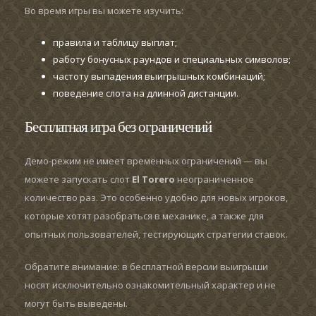
Во время игры вы можете изучить:
правила и таблицу выплат;
работу бонусных раундов и специальных символов;
частоту выпадения выигрышных комбинаций;
поведение слота на длинной дистанции.
Бесплатная игра без ограничений
Демо-режим не имеет временных ограничений — вы
можете запускать слот
El Torero
неограниченное
количество раз. Это особенно удобно для новых игроков,
которые хотят разобраться в механике, а также для
опытных пользователей, тестирующих стратегии ставок.
Обратите внимание: в бесплатной версии выигрыши
носят исключительно ознакомительный характер и не
могут быть выведены.