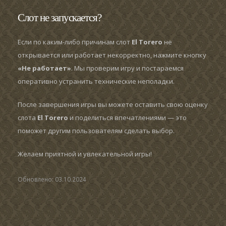
Слот не запускается?
Если по каким-либо причинам слот
El Torero
не
открывается или работает некорректно, нажмите кнопку
«Не работает»
. Мы проверим игру и постараемся
оперативно устранить технические неполадки.
После завершения игры вы можете оставить свою оценку
слота
El Torero
и поделиться впечатлениями — это
поможет другим пользователям сделать выбор.
Желаем приятной и увлекательной игры!
Обновлено:
03.10.2024