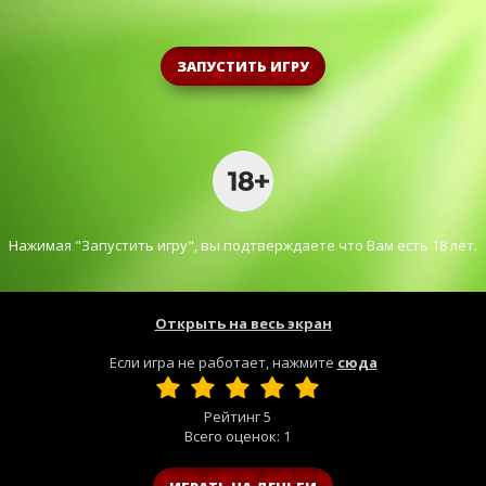
ЗАПУСТИТЬ ИГРУ
Нажимая "Запустить игру", вы подтверждаете что Вам есть 18 лет.
Открыть на весь экран
Если игра не работает, нажмите
сюда
Рейтинг
5
Всего оценок:
1