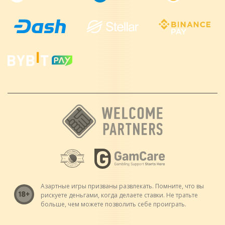
Азартные игры призваны развлекать. Помните, что вы
рискуете деньгами, когда делаете ставки. Не тратьте
больше, чем можете позволить себе проиграть.