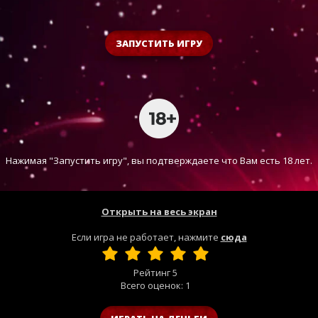
ЗАПУСТИТЬ ИГРУ
Нажимая "Запустить игру", вы подтверждаете что Вам есть 18 лет.
Открыть на весь экран
Если игра не работает, нажмите
сюда
Рейтинг
5
Всего оценок:
1