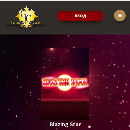
ВХОД
Blazing Star