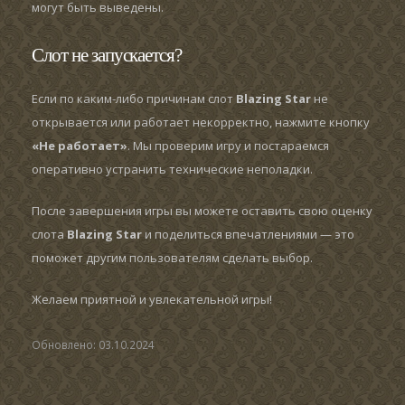
могут быть выведены.
Слот не запускается?
Если по каким-либо причинам слот
Blazing Star
не
открывается или работает некорректно, нажмите кнопку
«Не работает»
. Мы проверим игру и постараемся
оперативно устранить технические неполадки.
После завершения игры вы можете оставить свою оценку
слота
Blazing Star
и поделиться впечатлениями — это
поможет другим пользователям сделать выбор.
Желаем приятной и увлекательной игры!
Обновлено:
03.10.2024