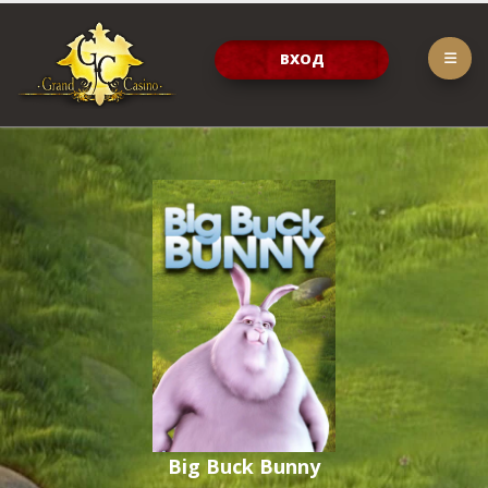
ВХОД
Big Buck Bunny