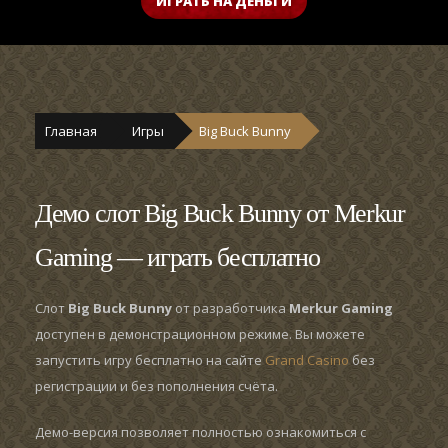
ИГРАТЬ НА ДЕНЬГИ
Главная
Игры
Big Buck Bunny
Демо слот Big Buck Bunny от Merkur
Gaming — играть бесплатно
Слот
Big Buck Bunny
от разработчика
Merkur Gaming
доступен в демонстрационном режиме. Вы можете
запустить игру бесплатно на сайте
Grand Casino
без
регистрации и без пополнения счёта.
Демо-версия позволяет полностью ознакомиться с