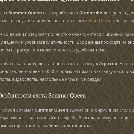
Слот
Summer Queen
от разработчика
Greentube
доступен в де
ожете запустить игру бесплатно на сайте
Grand Casino
без реги
емо-версия позволяет полностью ознакомиться с игровым проц
ункциями и уровнем волатильности. Все раунды проходят на ви
ичем не рискуете и можете играть в удобном темпе.
тобы начать игру, достаточно нажать кнопку
«Играть»
. На пл
редставлено более 10 000 игровых автоматов от ведущих прова
лоты, видеослоты, настольные игры и live-раздел.
Особенности слота Summer Queen
гровой автомат
Summer Queen
выполнен в фирменном стиле 
оддерживает адаптивный интерфейс, благодаря чему он коррект
омпьютере, так и на мобильных устройствах.