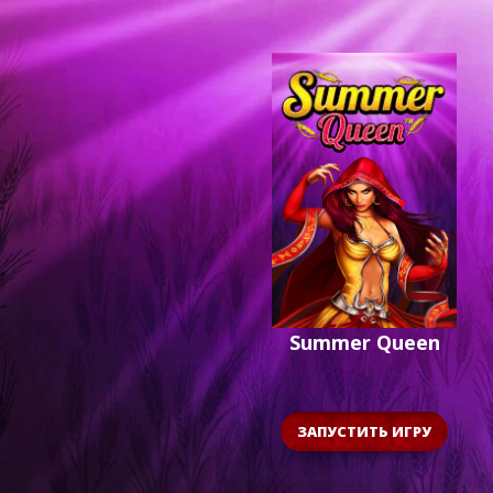
Summer Queen
ЗАПУСТИТЬ ИГРУ