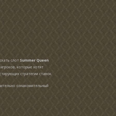
скать слот
Summer Queen
 игроков, которые хотят
стирующих стратегии ставок.
ючительно ознакомительный