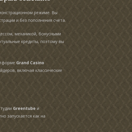
монстрационном режиме. Вы
страции и без пополнения счёта.
ессом, механикой, бонусными
ртуальные кредиты, поэтому вы
атформе
Grand Casino
йдеров, включая классические
студии
Greentube
и
но запускается как на