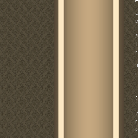
м
Д
ф
н
Ч
п
с
И
п
к