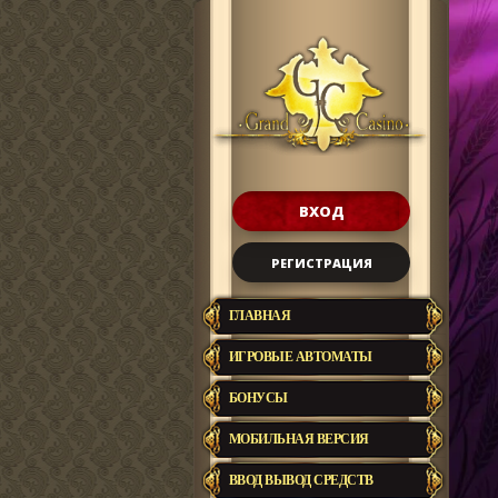
ВХОД
РЕГИСТРАЦИЯ
ГЛАВНАЯ
ИГРОВЫЕ АВТОМАТЫ
БОНУСЫ
МОБИЛЬНАЯ ВЕРСИЯ
ВВОД ВЫВОД СРЕДСТВ