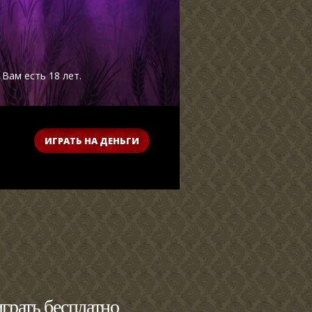
Вам есть 18 лет.
ИГРАТЬ НА ДЕНЬГИ
грать бесплатно