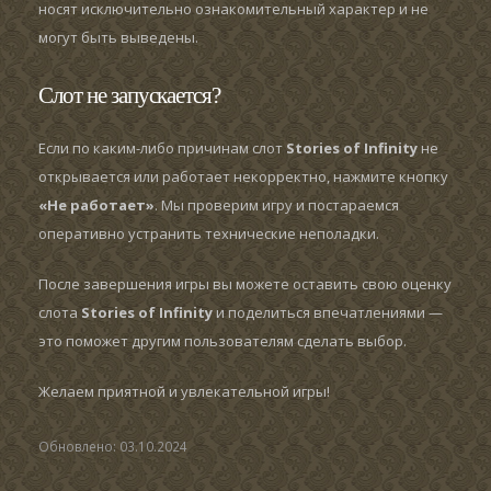
носят исключительно ознакомительный характер и не
могут быть выведены.
Слот не запускается?
Если по каким-либо причинам слот
Stories of Infinity
не
открывается или работает некорректно, нажмите кнопку
«Не работает»
. Мы проверим игру и постараемся
оперативно устранить технические неполадки.
После завершения игры вы можете оставить свою оценку
слота
Stories of Infinity
и поделиться впечатлениями —
это поможет другим пользователям сделать выбор.
Желаем приятной и увлекательной игры!
Обновлено:
03.10.2024