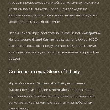
игровым процессом, механикой, бонусными функциями и
уровнем волатильности. Все раунды проходят на
виртуальные кредиты, поэтому вы ничем не рискуете и
можете играть в удобном темпе.
Чтобы начать игру, достаточно нажать кнопку
«Играть»
.
На платформе
Grand Casino
представлено более 10 000
игровых автоматов от ведущих провайдеров, включая
классические слоты, видеослоты, настольные игры и live-
раздел.
Особенности слота Stories of Infinity
Игровой автомат
Stories of Infinity
выполнен в
фирменном стиле студии
Greentube
и поддерживает
адаптивный интерфейс, благодаря чему он корректно
запускается как на компьютере, так и на мобильных
устройствах.