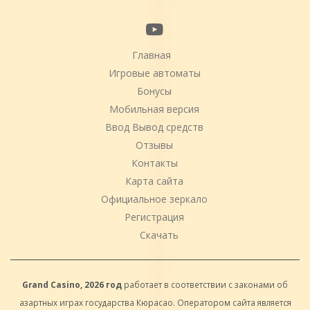
Главная
Игровые автоматы
Бонусы
Мобильная версия
Ввод Вывод средств
Отзывы
Контакты
Карта сайта
Официальное зеркало
Регистрация
Скачать
Grand Casino, 2026 год
работает в соответствии с законами об
азартных играх государства Кюрасао. Оператором сайта является