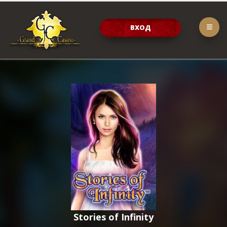
ВХОД
Stories of Infinity