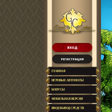
ВХОД
РЕГИСТРАЦИЯ
ГЛАВНАЯ
ИГРОВЫЕ АВТОМАТЫ
БОНУСЫ
МОБИЛЬНАЯ ВЕРСИЯ
ВВОД ВЫВОД СРЕДСТВ