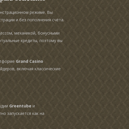
онстрационном режиме. Вы
страции и без пополнения счёта.
ессом, механикой, бонусными
ртуальные кредиты, поэтому вы
атформе
Grand Casino
йдеров, включая классические
удии
Greentube
и
но запускается как на