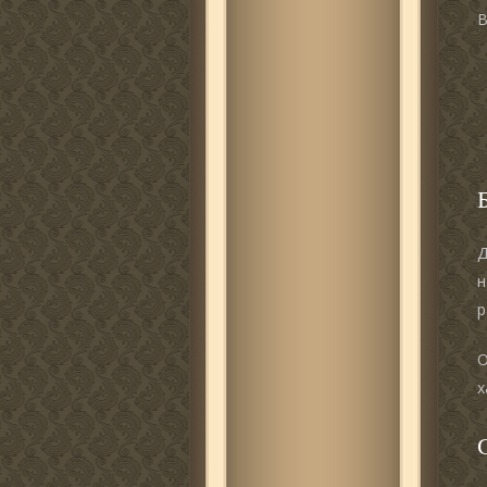
В
Д
н
р
О
х