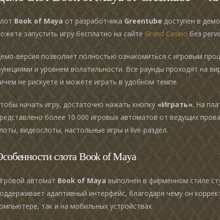
Слот
Book of Maya
от разработчика
Greentube
доступен в дем
ожете запустить игру бесплатно на сайте
Grand Casino
без реги
емо-версия позволяет полностью ознакомиться с игровым проц
ункциями и уровнем волатильности. Все раунды проходят на ви
ичем не рискуете и можете играть в удобном темпе.
тобы начать игру, достаточно нажать кнопку
«Играть»
. На пл
редставлено более 10 000 игровых автоматов от ведущих прова
лоты, видеослоты, настольные игры и live-раздел.
Особенности слота Book of Maya
гровой автомат
Book of Maya
выполнен в фирменном стиле ст
оддерживает адаптивный интерфейс, благодаря чему он коррект
омпьютере, так и на мобильных устройствах.