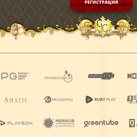
РЕГИСТРАЦИЯ