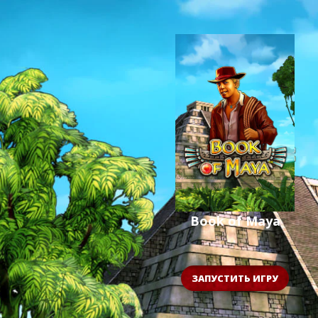
Book of Maya
ЗАПУСТИТЬ ИГРУ