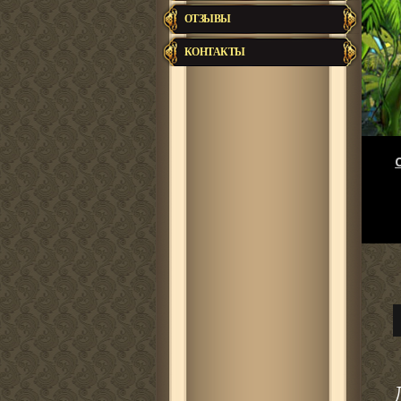
ОТЗЫВЫ
КОНТАКТЫ