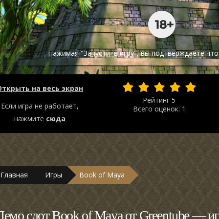
Нажимая "Запустить игру", вы подтверждаете что 
Открыть на весь экран
Рейтинг
5
Если игра не работает,
Всего оценок:
1
нажмите
сюда
Главная
Игры
Book of Maya
Демо слот Book of Maya от Greentube — иг