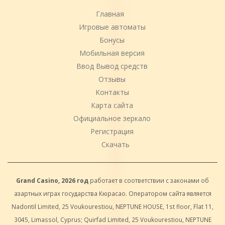
Главная
Игровые автоматы
Бонусы
Мобильная версия
Ввод Вывод средств
Отзывы
Контакты
Карта сайта
Официальное зеркало
Регистрация
Скачать
Grand Casino, 2026 год
работает в соответствии с законами об
азартных играх государства Кюрасао. Оператором сайта является
Nadontil Limited, 25 Voukourestiou, NEPTUNE HOUSE, 1st floor, Flat 11,
3045, Limassol, Cyprus; Quirfad Limited, 25 Voukourestiou, NEPTUNE