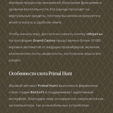
игровым процессом, механикой, бонусными функциями и
уровнем волатильности. Все раунды проходят на
виртуальные кредиты, поэтому вы ничем не рискуете и
можете играть в удобном темпе.
Чтобы начать игру, достаточно нажать кнопку
«Играть»
.
На платформе
Grand Casino
представлено более 10 000
игровых автоматов от ведущих провайдеров, включая
классические слоты, видеослоты, настольные игры и live-
раздел.
Особенности слота Primal Hunt
Игровой автомат
Primal Hunt
выполнен в фирменном
стиле студии
BetSoft
и поддерживает адаптивный
интерфейс, благодаря чему он корректно запускается как
на компьютере, так и на мобильных устройствах.