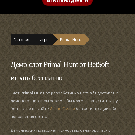
ИГРАТЬ НА ДЕНЬГИ
Главная
Игры
Primal Hunt
Демо слот Primal Hunt от BetSoft —
играть бесплатно
Слот
Primal Hunt
от разработчика
BetSoft
доступен в
демонстрационном режиме. Вы можете запустить игру
бесплатно на сайте
Grand Casino
без регистрации и без
пополнения счёта.
Демо-версия позволяет полностью ознакомиться с