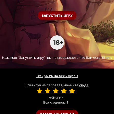
ЗАПУСТИТЬ ИГРУ
Нажимая "Запустить игру", вы подтверждаете что Вам есть 18 лет.
Открыть на весь экран
Если игра не работает, нажмите
сюда
Рейтинг
5
Всего оценок:
1