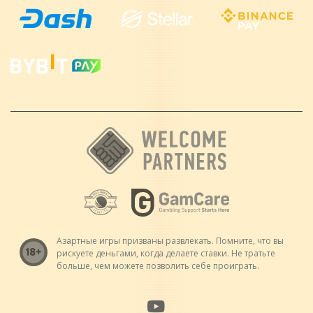
Азартные игры призваны развлекать. Помните, что вы
рискуете деньгами, когда делаете ставки. Не тратьте
больше, чем можете позволить себе проиграть.