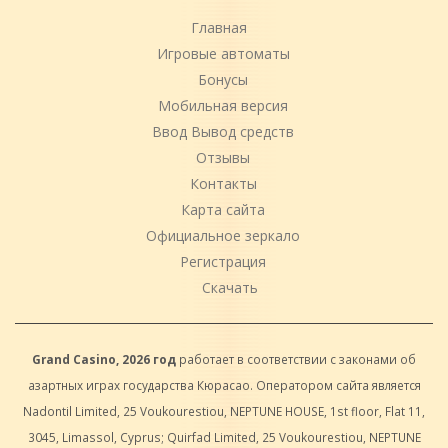
Главная
Игровые автоматы
Бонусы
Мобильная версия
Ввод Вывод средств
Отзывы
Контакты
Карта сайта
Официальное зеркало
Регистрация
Скачать
Grand Casino, 2026 год
работает в соответствии с законами об
азартных играх государства Кюрасао. Оператором сайта является
Nadontil Limited, 25 Voukourestiou, NEPTUNE HOUSE, 1st floor, Flat 11,
3045, Limassol, Cyprus; Quirfad Limited, 25 Voukourestiou, NEPTUNE