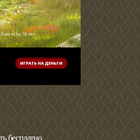
Вам есть 18 лет.
ИГРАТЬ НА ДЕНЬГИ
ть бесплатно