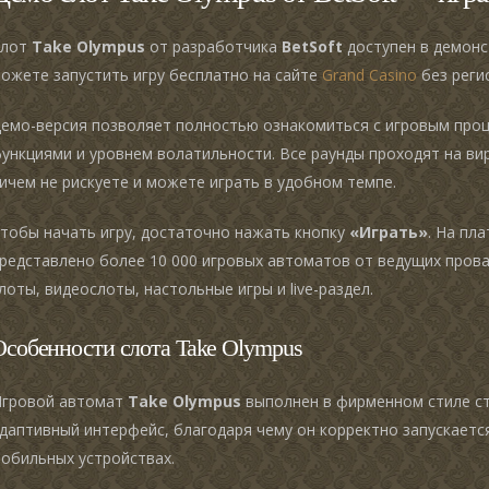
Слот
Take Olympus
от разработчика
BetSoft
доступен в демон
ожете запустить игру бесплатно на сайте
Grand Casino
без реги
емо-версия позволяет полностью ознакомиться с игровым проц
ункциями и уровнем волатильности. Все раунды проходят на ви
ичем не рискуете и можете играть в удобном темпе.
тобы начать игру, достаточно нажать кнопку
«Играть»
. На пл
редставлено более 10 000 игровых автоматов от ведущих прова
лоты, видеослоты, настольные игры и live-раздел.
Особенности слота Take Olympus
гровой автомат
Take Olympus
выполнен в фирменном стиле с
даптивный интерфейс, благодаря чему он корректно запускается
обильных устройствах.