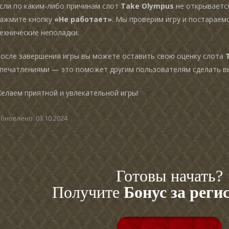
сли по каким-либо причинам слот
Take Olympus
не открывается
ажмите кнопку
«Не работает»
. Мы проверим игру и постараем
ехнические неполадки.
осле завершения игры вы можете оставить свою оценку слота
печатлениями — это поможет другим пользователям сделать в
елаем приятной и увлекательной игры!
бновлено:
03.10.2024
Готовы начать?
Получите
Бонус за рег