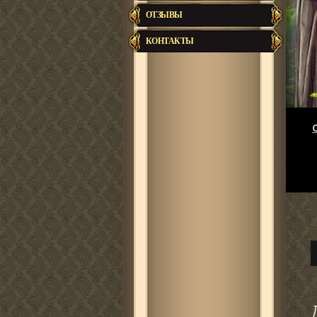
ОТЗЫВЫ
КОНТАКТЫ