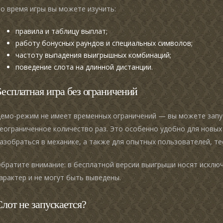
о время игры вы можете изучить:
правила и таблицу выплат;
работу бонусных раундов и специальных символов;
частоту выпадения выигрышных комбинаций;
поведение слота на длинной дистанции.
Бесплатная игра без ограничений
емо-режим не имеет временных ограничений — вы можете запу
еограниченное количество раз. Это особенно удобно для новых
азобраться в механике, а также для опытных пользователей, те
братите внимание: в бесплатной версии выигрыши носят искл
арактер и не могут быть выведены.
Слот не запускается?