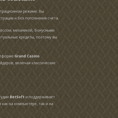
страционном режиме. Вы
страции и без пополнения счёта.
ессом, механикой, бонусными
ртуальные кредиты, поэтому вы
атформе
Grand Casino
йдеров, включая классические
тудии
BetSoft
и поддерживает
 как на компьютере, так и на