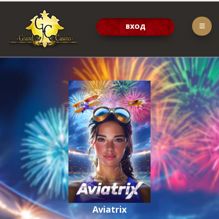
ВХОД
Aviatrix