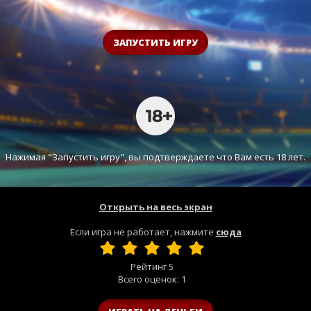
ЗАПУСТИТЬ ИГРУ
Нажимая "Запустить игру", вы подтверждаете что Вам есть 18 лет.
Открыть на весь экран
Если игра не работает, нажмите
сюда
Рейтинг
5
Всего оценок:
1