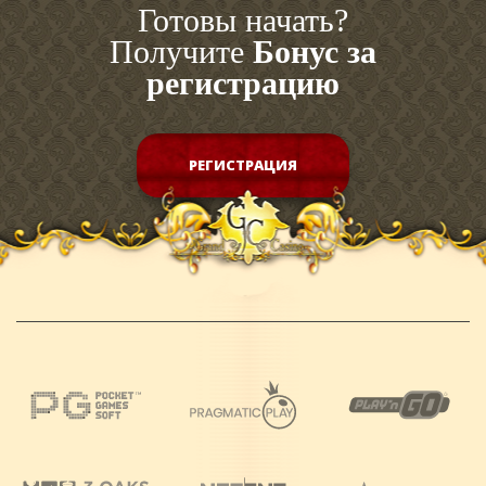
Готовы начать?
Получите
Бонус за
регистрацию
РЕГИСТРАЦИЯ