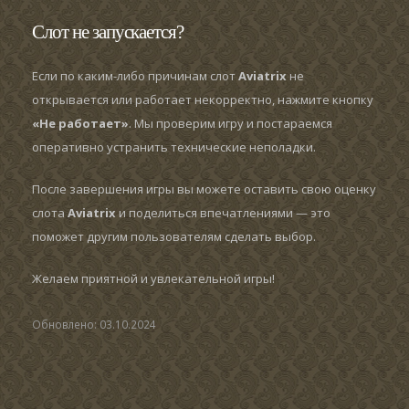
Слот не запускается?
Если по каким-либо причинам слот
Aviatrix
не
открывается или работает некорректно, нажмите кнопку
«Не работает»
. Мы проверим игру и постараемся
оперативно устранить технические неполадки.
После завершения игры вы можете оставить свою оценку
слота
Aviatrix
и поделиться впечатлениями — это
поможет другим пользователям сделать выбор.
Желаем приятной и увлекательной игры!
Обновлено:
03.10.2024