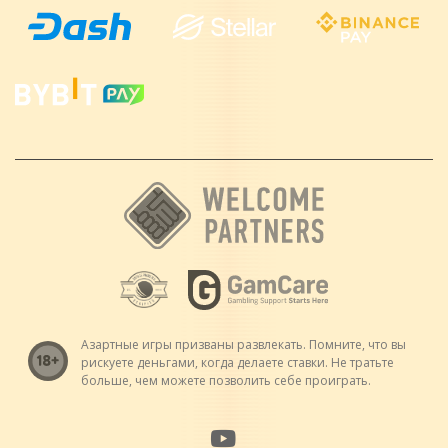
Азартные игры призваны развлекать. Помните, что вы
рискуете деньгами, когда делаете ставки. Не тратьте
больше, чем можете позволить себе проиграть.