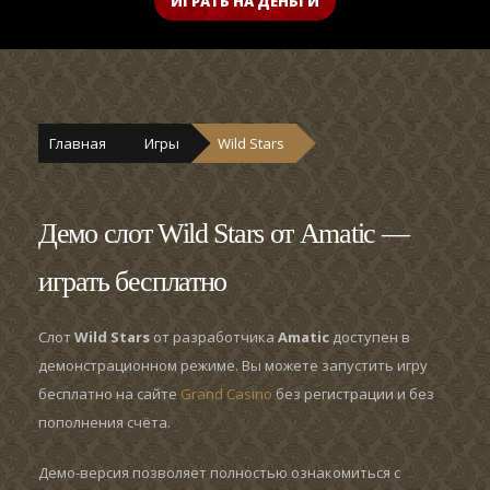
ИГРАТЬ НА ДЕНЬГИ
Главная
Игры
Wild Stars
Демо слот Wild Stars от Amatic —
играть бесплатно
Слот
Wild Stars
от разработчика
Amatic
доступен в
демонстрационном режиме. Вы можете запустить игру
бесплатно на сайте
Grand Casino
без регистрации и без
пополнения счёта.
Демо-версия позволяет полностью ознакомиться с