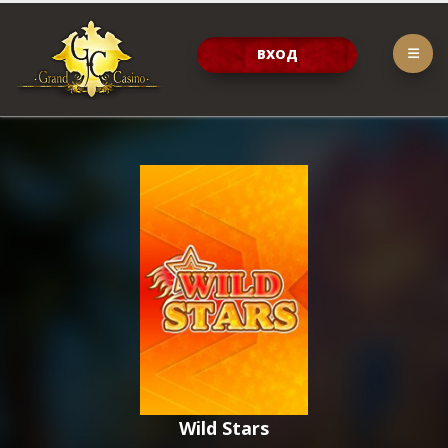
ВХОД
Wild Stars