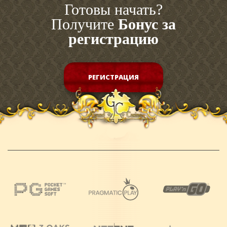
Готовы начать?
Получите
Бонус за
регистрацию
РЕГИСТРАЦИЯ