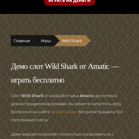
ИГРАТЬ НА ДЕНЬГИ
Главная
Игры
Wild Shark
Демо слот Wild Shark от Amatic —
играть бесплатно
Слот
Wild Shark
от разработчика
Amatic
доступен в
демонстрационном режиме. Вы можете запустить игру
бесплатно на сайте
Grand Casino
без регистрации и без
пополнения счёта.
Демо-версия позволяет полностью ознакомиться с