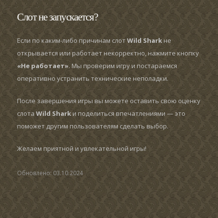
Слот не запускается?
Если по каким-либо причинам слот
Wild Shark
не
открывается или работает некорректно, нажмите кнопку
«Не работает»
. Мы проверим игру и постараемся
оперативно устранить технические неполадки.
После завершения игры вы можете оставить свою оценку
слота
Wild Shark
и поделиться впечатлениями — это
поможет другим пользователям сделать выбор.
Желаем приятной и увлекательной игры!
Обновлено:
03.10.2024