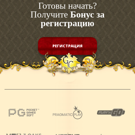
Готовы начать?
Получите
Бонус за
регистрацию
РЕГИСТРАЦИЯ