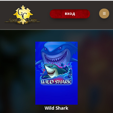
ВХОД
Wild Shark