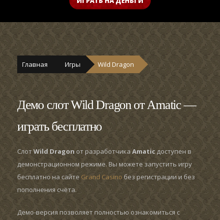
ИГРАТЬ НА ДЕНЬГИ
Главная
Игры
Wild Dragon
Демо слот Wild Dragon от Amatic —
играть бесплатно
Слот
Wild Dragon
от разработчика
Amatic
доступен в
демонстрационном режиме. Вы можете запустить игру
бесплатно на сайте
Grand Casino
без регистрации и без
пополнения счёта.
Демо-версия позволяет полностью ознакомиться с