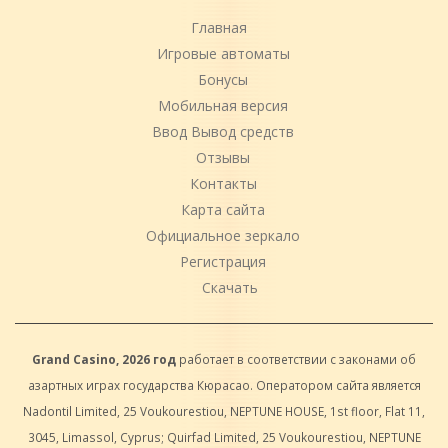
Главная
Игровые автоматы
Бонусы
Мобильная версия
Ввод Вывод средств
Отзывы
Контакты
Карта сайта
Официальное зеркало
Регистрация
Скачать
Grand Casino, 2026 год
работает в соответствии с законами об
азартных играх государства Кюрасао. Оператором сайта является
Nadontil Limited, 25 Voukourestiou, NEPTUNE HOUSE, 1st floor, Flat 11,
3045, Limassol, Cyprus; Quirfad Limited, 25 Voukourestiou, NEPTUNE