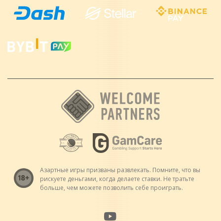
Азартные игры призваны развлекать. Помните, что вы
рискуете деньгами, когда делаете ставки. Не тратьте
больше, чем можете позволить себе проиграть.