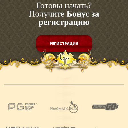
Готовы начать?
Получите
Бонус за
регистрацию
РЕГИСТРАЦИЯ